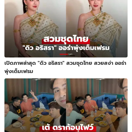
เปิดภาพล่าสุด "ดิว อริสรา" สวมชุดไทย สวยสง่า ออร่า
พุ่งเต็มเฟรม