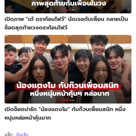
เปิดภาพ "เต้ ดราก้อนไฟว์" นัดเจอกับเพื่อน กลายเป็น
ช็อตสุดท้ายวงดราก้อนไฟว์
เปิดช็อตน่ารัก "น้องแตงโม" กับก๊วนเพื่อนสนิท หนึ่ง
หนุ่มหล่อหน้าคุ้นมาก
แท็ก :
บันเทิง