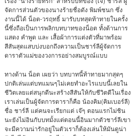
เรื่อง “นางร้ายที่รัก” สำหรับบทของ (เจ๊) ชาร์ลี ผู้
จัดการส่วนตัวของนางร้ายชื่อดัง พิมพ์ชนก ซึ่ง
งานนี้ได้ น็อต-วรฤทธิ์ มารับบทสุดท้าทายในครั้ง
นี้ซึ่งถือเป็นการพลิกบทบาทของน็อต ทั้งด้านการ
แสดง คำพูด และ เสื้อผ้าการแต่งตัวที่มาพร้อม
สีสันสุดแสบบ่งบอกถึงความเป็นชาร์ลีผู้จัดการ
ดาราตัวแม่ของวงการอย่างสมบูรณ์แบบ
ทางด้าน น็อต เผยว่า บทบาทนี้ท้าทายมากสุดๆ
ปกติเล่นแต่บทแมนๆไม่เคยทำอะไรแบบนี้เลยใน
ชีวิตเลยแต่สนุกดีนะสร้างสีสันให้กับชีวิตดีในเรื่อง
เราเล่นเป็นผู้จัดการดาราก็คือ น้องคิม(คิมเบอร์ลี)
ชื่อ ชาร์ลี แต่คนจะเรียกแต่ เจ๊ๆ ตอนแรกไม่ชิน
นะยังไม่อินกับบทมั้งแต่ตอนนี้อินมากตัวชาร์ลีเขา
จะมีความน่ารักอยู่ในตัวเราก็ต้องเล่นให้มันดูน่า