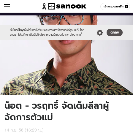
ข่าวบันเทิง
เข้าสู่ระบบสมาชิก
หมวดอื่นๆ
//s.isanook.com/ns/0/ud/373/1865286/645815-
Sanook
//s.isanook.com/sr/0/images/logo-
600
60
01.jpg
new-
sanook.png
เว็บไซต์นี้ใช้คุกกี้
เพื่อให้ท่านได้รับประสบการณ์การใช้งานที่ดีที่สุดบน เว็บไซต์
ตกลง
ของเรา โปรดศึกษาเพิ่มเติมที่
นโยบายความเป็นส่วนตัว
และ
นโยบายคุกกี้
น็อต - วรฤทธิ์ จัดเต็มลีลาผู้
จัดการตัวแม่
14 ก.ย. 58 (16:29 น.)