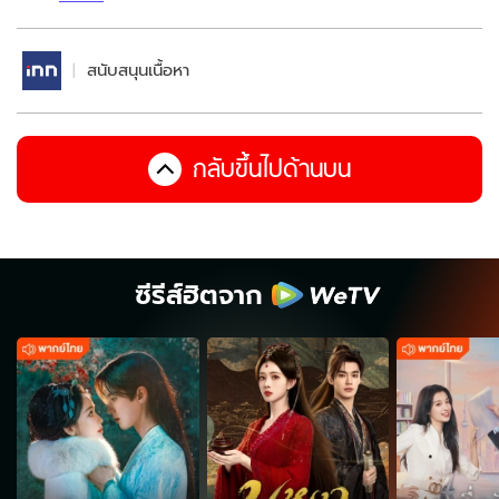
สนับสนุนเนื้อหา
กลับขึ้นไปด้านบน
ซีรีส์ฮิตจาก