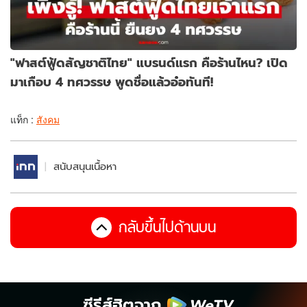
"ฟาสต์ฟู้ดสัญชาติไทย" แบรนด์แรก คือร้านไหน? เปิด
มาเกือบ 4 ทศวรรษ พูดชื่อแล้วอ๋อทันที!
แท็ก :
สังคม
สนับสนุนเนื้อหา
กลับขึ้นไปด้านบน
ซีรีส์ฮิตจาก