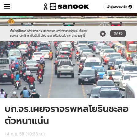
ข่าว
เข้าสู่ระบบสมาชิก
หมวดอื่นๆ
//s.isanook.com/ns/0/ud/372/1864990/645701-
Sanook
//s.isanook.com/sr/0/images/logo-
600
60
01.jpg
new-
sanook.png
เว็บไซต์นี้ใช้คุกกี้
เพื่อให้ท่านได้รับประสบการณ์การใช้งานที่ดีที่สุดบน เว็บไซต์
ตกลง
ของเรา โปรดศึกษาเพิ่มเติมที่
นโยบายความเป็นส่วนตัว
และ
นโยบายคุกกี้
บก.จร.เผยจราจรพหลโยธินชะลอ
ตัวหนาแน่น
14 ก.ย. 58 (10:33 น.)