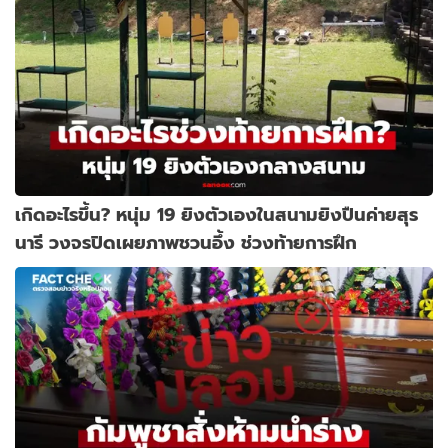
เกิดอะไรขึ้น? หนุ่ม 19 ยิงตัวเองในสนามยิงปืนค่ายสุร
นารี วงจรปิดเผยภาพชวนอึ้ง ช่วงท้ายการฝึก