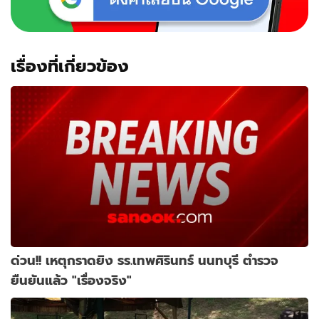
เรื่องที่เกี่ยวข้อง
ด่วน!! เหตุกราดยิง รร.เทพศิรินทร์ นนทบุรี ตำรวจ
ยืนยันแล้ว "เรื่องจริง"