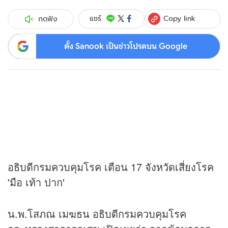
Copy link
แชร์
กดฟัง
ตั้ง Sanook เป็นข่าวโปรดบน Google
อธิบดีกรมควบคุมโรค เตือน 17 จังหวัดเสี่ยงโรค
'มือ เท้า ปาก'
น.พ.โสภณ เมฆธน อธิบดีกรมควบคุมโรค