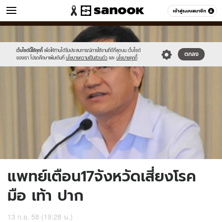
ข่าว
เข้าสู่ระบบสมาชิก
หมวดอื่นๆ
//s.isanook.com/ns/0/ud/372/1864834/645624-
Sanook
//s.isanook.com/sr/0/images/logo-
600
60
01.jpg
new-
sanook.png
เว็บไซต์นี้ใช้คุกกี้
เพื่อให้ท่านได้รับประสบการณ์การใช้งานที่ดีที่สุดบน เว็บไซต์
ตกลง
ของเรา โปรดศึกษาเพิ่มเติมที่
นโยบายความเป็นส่วนตัว
และ
นโยบายคุกกี้
แพทย์เตือน17จังหวัดเสี่ยงโรค
มือ เท้า ปาก
13 ก.ย. 58 (19:28 น.)