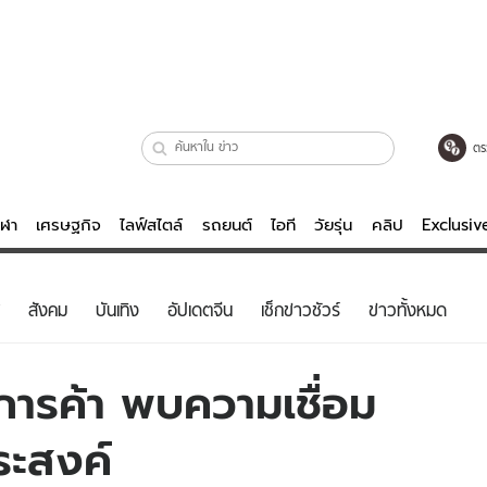
ตร
ีฬา
เศรษฐกิจ
ไลฟ์สไตล์
รถยนต์
ไอที
วัยรุ่น
คลิป
Exclusi
ตรวจหวย
ไลฟ์สไตล์
บันเทิงค
สังคม
บันเทิง
อัปเดตจีน
เช็กข่าวชัวร์
ข่าวทั้งหมด
ผู้หญิง
หนัง-ละคร
ผู้ชาย
เพลง
การค้า พบความเชื่อม
ย
วัยรุ่น
เกมส์
ระสงค์
ไอที
คลิป
รถยนต์
พอดแคสต์