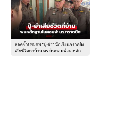
สัปดาห์
ของ
หมวด
อาชญากรรม
 WeTV
สลดซ้ำ! พบศพ "ปู่-ย่า" นักเรียนกราดยิง
เสียชีวิตคาบ้าน ตร.ค้นคอมพ์เจอหลัก
ติดต่อโฆษณา
ฐานสำคัญ
tencentthbd
sales@tencent.co.th
รา
ร้องเรียนเนื้อหาไม่เหมาะสม
แนะนำติชม แจ้งปัญหาการใช้งาน