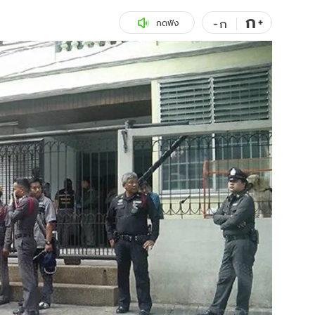
ก
สุขภาพ
+
ดูทีวี
-
ก
กดฟัง
เที่ยว-กิน
WeTV
Tasteful Thailand
Exclusive
Sanook Choice
นิยาย
ยลได้ที่
ร่วมงานกับเ