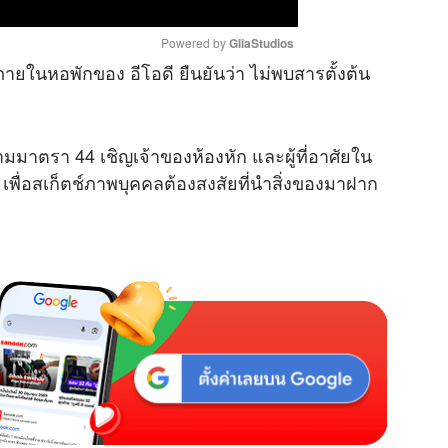
Powered by 
GliaStudios
ในหอพักของ อีโอดี ยืนยันว่า ไม่พบสารตั้งต้น
M
u
ตามมาตรา 44 เชิญเจ้าของห้องหัก และผู้ที่อาศัยใน
t
พื่อสเก็ตช์ภาพบุคคลต้องสงสัยที่นำสิ่งของมาฝาก
e