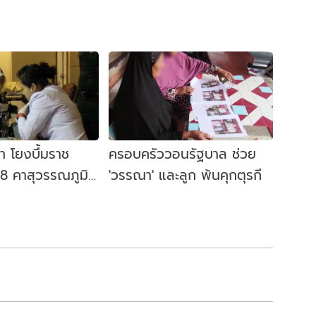
 โยงบึ้มราช
​ครอบครัววอนรัฐบาล ช่วย
58 คาสุวรรณภูมิ
'วรรณา' และลูก พ้นคุกตุรกี
ุรกี คุมสอบ