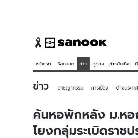
หน้าแรก
เรื่องฮอต
ข่าว
ดูดวง
ข่าวบันเทิง
ก
ข่าว
ข่าว
ดูดวง - 
อาชญากรรม
การเมือง
ต่างประเทศ
เรื่องฮอต
ดูดวง
ข่าว
หวยไทย
ค้นหอพักหลัง ม.หอ
ข่าวบันเทิง
สถิติหวยไท
โยงกลุ่มระเบิดราชป
ข่าวกีฬา
หวยลาว
ข่าวเศรษฐกิจ