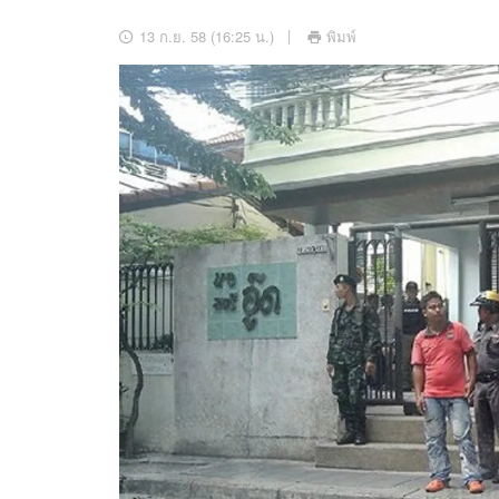
อัปเดตจีน
13 ก.ย. 58 (16:25 น.)
พิมพ์
เช็กข่าวชัวร์
ติดตามสนุกโซเชี
ดาวน์โหลดสนุกแอปฟรี
สงวนลิขสิทธิ์ ©
2569
บริษัท อิมเมจ ฟิวเจอร์ (ประเทศไทย) จำกัด