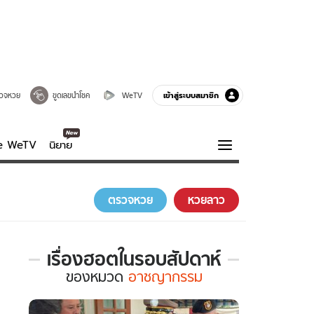
เข้าสู่ระบบสมาชิก
วจหวย
ขูดเลขนำโชค
WeTV
ve WeTV
นิยาย
รบรส
ความรู้รอบตัว
ตรวจหวย
หวยลาว
ฮาวทู
กูรู-รอบรู้
เรื่องฮอตในรอบสัปดาห์
เรื่อง
ของ
หมวด
อาชญากรรม
ฮอต
ใน
รอบ