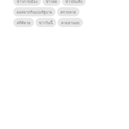
ข่าวการเมือง
ข่าวสด
ข่าวบันเทิง
ผลสลากกินแบ่งรัฐบาล
ตรวจหวย
สถิติหวย
ข่าววันนี้
หวยฮานอย