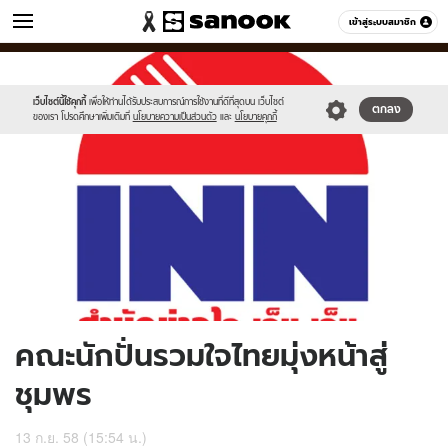
ข่าว
เข้าสู่ระบบสมาชิก
หมวดอื่นๆ
//s.isanook.com/ns/0/ud/372/1864754/645603-
Sanook
//s.isanook.com/sr/0/images/logo-
600
60
01.jpg
new-
sanook.png
เว็บไซต์นี้ใช้คุกกี้
เพื่อให้ท่านได้รับประสบการณ์การใช้งานที่ดีที่สุดบน เว็บไซต์
ตกลง
ของเรา โปรดศึกษาเพิ่มเติมที่
นโยบายความเป็นส่วนตัว
และ
นโยบายคุกกี้
คณะนักปั่นรวมใจไทยมุ่งหน้าสู่
ชุมพร
13 ก.ย. 58 (15:54 น.)