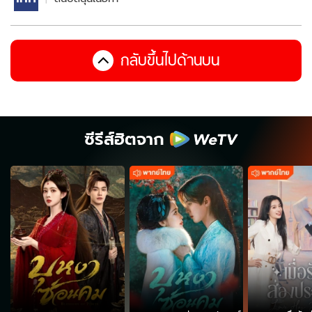
กลับขึ้นไปด้านบน
ซีรีส์ฮิตจาก