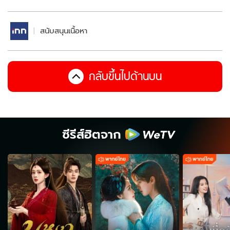
สนับสนุนเนื้อหา
กลับขึ้นไปด้านบน
ซีรีส์ฮิตจาก