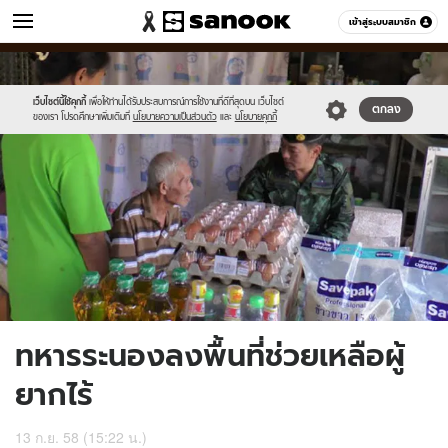
ข่าว
เข้าสู่ระบบสมาชิก
หมวดอื่นๆ
//s.isanook.com/ns/0/ud/372/1864734/645595-
Sanook
//s.isanook.com/sr/0/images/logo-
600
60
01.jpg
new-
sanook.png
เว็บไซต์นี้ใช้คุกกี้
เพื่อให้ท่านได้รับประสบการณ์การใช้งานที่ดีที่สุดบน เว็บไซต์
ตกลง
ของเรา โปรดศึกษาเพิ่มเติมที่
นโยบายความเป็นส่วนตัว
และ
นโยบายคุกกี้
ทหารระนองลงพื้นที่ช่วยเหลือผู้
ยากไร้
13 ก.ย. 58 (15:22 น.)