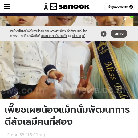
ข่าวบันเทิง
เข้าสู่ระบบสมาชิก
หมวดอื่นๆ
//s.isanook.com/ns/0/ud/372/1864730/645586-
Sanook
//s.isanook.com/sr/0/images/logo-
600
60
01.jpg
new-
sanook.png
เว็บไซต์นี้ใช้คุกกี้
เพื่อให้ท่านได้รับประสบการณ์การใช้งานที่ดีที่สุดบน เว็บไซต์
ตกลง
ของเรา โปรดศึกษาเพิ่มเติมที่
นโยบายความเป็นส่วนตัว
และ
นโยบายคุกกี้
เพี๊ยซเผยน้องแม็กนั่มพัฒนาการ
ดีลังเลมีคนที่สอง
13 ก.ย. 58 (15:00 น.)