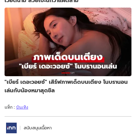
เวียดนาม สวยเป๊ะนึกว่าแฝดสาม
"เบียร์ เดอะวอยซ์" เสิร์ฟภาพเด็ดบนเตียง โนบรานอน
เล่นกับน้องหมาสุดชิล
แท็ก :
บันเทิง
สนับสนุนเนื้อหา