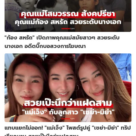
"ก้อง สหรัถ" เปิดภาพคุณแม่สมัยสาวๆ สวยระดับ
นางเอก อดีตบิ๊กบอสวงการโฆษณา
แทบแยกไม่ออก! "แม่เจ็ง" โพสต์รูปคู่ "เซย่า-มิย่า" ทริป