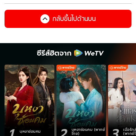
กลับขึ้นไปด้านบน
ซีรีส์ฮิตจาก
1
2
3
บุหงาซ่อนคม (พากย์
เมื่อรั
บุหงาซ่อนคม
ไทย)
(พากย์