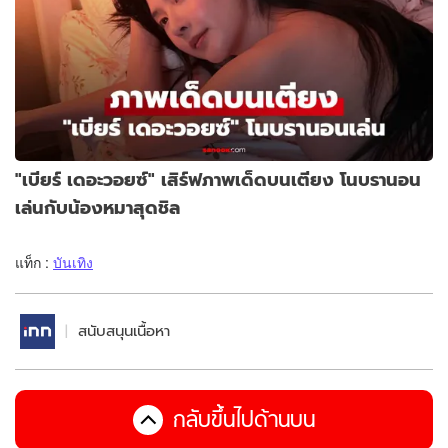
"เบียร์ เดอะวอยซ์" เสิร์ฟภาพเด็ดบนเตียง โนบรานอน
เล่นกับน้องหมาสุดชิล
แท็ก :
บันเทิง
สนับสนุนเนื้อหา
กลับขึ้นไปด้านบน