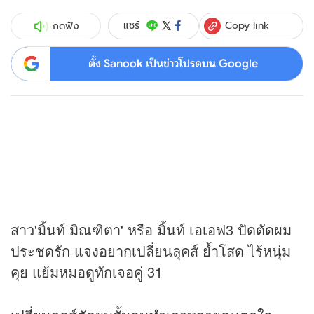
Copy link
แชร์
กดฟัง
ตั้ง Sanook เป็นข่าวโปรดบน Google
สาว'มิ้นท์ มิณฑิตา' หรือ มิ้นท์ เอเอฟ3 ปัดตัดผม
ประชดรัก แจงอยากเปลี่ยนลุคส์ ย้ำโสด ไร้หนุ่ม
คุย แย้มหมอดูทักเจอคู่ 31