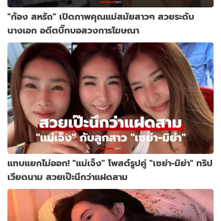
"ก้อง สหรัถ" เปิดภาพคุณแม่สมัยสาวๆ สวยระดับ
นางเอก อดีตบิ๊กบอสวงการโฆษณา
แทบแยกไม่ออก! "แม่เจ็ง" โพสต์รูปคู่ "เซย่า-มิย่า" ทริป
เวียดนาม สวยเป๊ะนึกว่าแฝดสาม