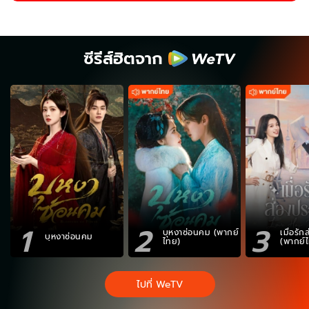
ซีรีส์ฮิตจาก
1
2
3
บุหงาซ่อนคม (พากย์
เมื่อรั
บุหงาซ่อนคม
ไทย)
(พากย์
ไปที่ WeTV