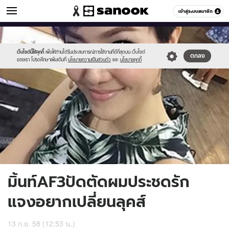
ข่าวบันเทิง
เข้าสู่ระบบสมาชิก
หมวดอื่นๆ
//s.isanook.com/ns/0/ud/372/1864646/645567-
Sanook
//s.isanook.com/sr/0/images/logo-
600
60
01.jpg
new-
sanook.png
เว็บไซต์นี้ใช้คุกกี้
เพื่อให้ท่านได้รับประสบการณ์การใช้งานที่ดีที่สุดบน เว็บไซต์
ตกลง
ของเรา โปรดศึกษาเพิ่มเติมที่
นโยบายความเป็นส่วนตัว
และ
นโยบายคุกกี้
มิ้นท์AF3ปัดตัดผมประชดรัก
แจงอยากเปลี่ยนลุคส์
13 ก.ย. 58 (12:53 น.)