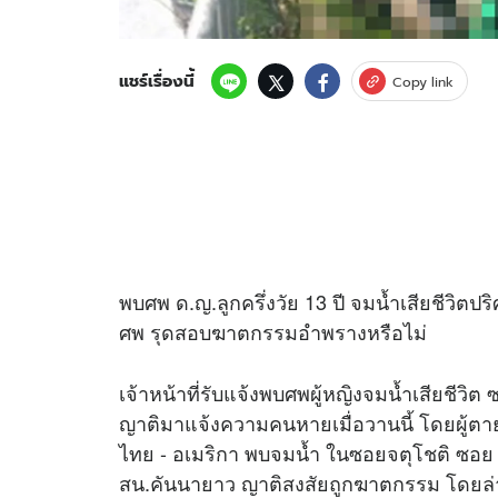
แชร์เรื่องนี้
Copy link
พบศพ ด.ญ.ลูกครึ่งวัย 13 ปี จมน้ำเสียชีวิตปร
ศพ รุดสอบฆาตกรรมอำพรางหรือไม่
เจ้าหน้าที่รับแจ้งพบศพผู้หญิงจมน้ำเสียชีวิ
ญาติมาแจ้งความคนหายเมื่อวานนี้ โดยผู้ตาย ชื
ไทย - อเมริกา พบจมน้ำ ในซอยจตุโชติ ซอย 1
สน.คันนายาว ญาติสงสัยถูกฆาตกรรม โดยล่าส