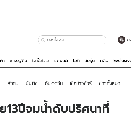
ตร
ีฬา
เศรษฐกิจ
ไลฟ์สไตล์
รถยนต์
ไอที
วัยรุ่น
คลิป
Exclusi
ตรวจหวย
ไลฟ์สไตล์
บันเทิงค
สังคม
บันเทิง
อัปเดตจีน
เช็กข่าวชัวร์
ข่าวทั้งหมด
ผู้หญิง
หนัง-ละคร
ผู้ชาย
เพลง
13ปีจมน้ำดับปริศนาที่
ย
วัยรุ่น
เกมส์
ไอที
คลิป
รถยนต์
พอดแคสต์