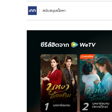
สนับสนุนเนื้อหา
ซีรีส์ฮิตจาก
1
2
บุหงาซ่อนคม
บุหงาซ่อนคม
(พากย์ไทย)