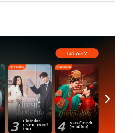
ไปที่ WeTV
3
4
5
เมื่อรักส่อง
ตำนานจอม
ชายาเคียงหทัย
ประกาย (พากย์
ภูตถังซาน
(พากย์ไทย)
ไทย)
(พากย์ไท