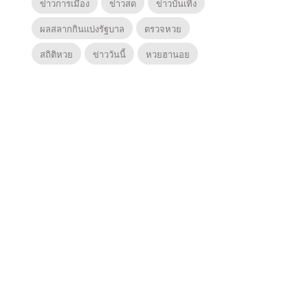
ข่าวการเมือง
ข่าวสด
ข่าวบันเทิง
ผลสลากกินแบ่งรัฐบาล
ตรวจหวย
สถิติหวย
ข่าววันนี้
หวยฮานอย