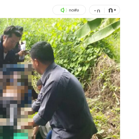
ก
สุขภาพ
+
ดูทีวี
-
ก
กดฟัง
เที่ยว-กิน
WeTV
Tasteful Thailand
Exclusive
Sanook Choice
นิยาย
ยลได้ที่
ร่วมงานกับเ