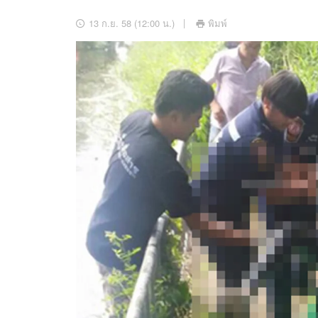
อัปเดตจีน
13 ก.ย. 58 (12:00 น.)
พิมพ์
เช็กข่าวชัวร์
ติดตามสนุกโซเชี
ดาวน์โหลดสนุกแอปฟรี
สงวนลิขสิทธิ์ ©
2569
บริษัท อิมเมจ ฟิวเจอร์ (ประเทศไทย) จำกัด