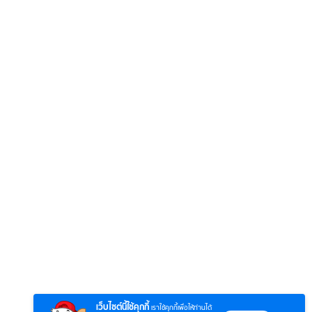
6
7
8
ยุทธ์
หากวินาทีนั้นไม่
หากวินาทีนั้นไม่
โลกอั
พบเธอ (พากย์
พบเธอ
แบบ (
ย)
ไทย)
เว็บไซต์นี้ใช้คุกกี้
เราใช้คุกกี้เพื่อให้ท่านได้