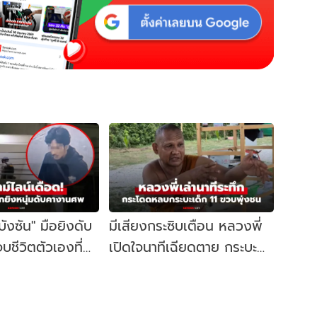
"บังซัน" มือยิงดับ
มีเสียงกระซิบเตือน หลวงพี่
บชีวิตตัวเองที่
เปิดใจนาทีเฉียดตาย กระบะ
ิดจุดเริ่มต้น
เด็กวัย 11 ชนคณะพระธุดงค์