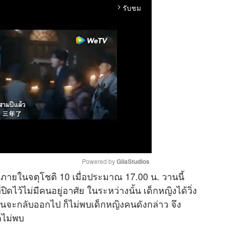
รับชม
arrow_forward_ios
Powered by 
GliaStudios
นพักภายในจตุโชติ 10 เมื่อประมาณ 17.00 น. วานนี้
ไว้ไม่มีคนอยู่อาศัย ในระหว่างนั้น เด็กหญิงได้วิ่ง
M
นจะกลับออกไป ก็ไม่พบเด็กหญิงคนดังกล่าว จึง
u
็ไม่พบ
t