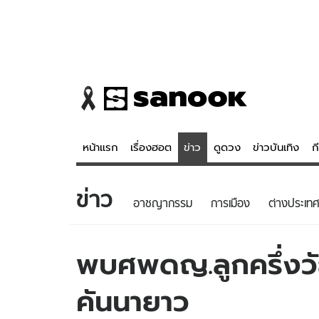
หน้าแรก
เรื่องฮอต
ข่าว
ดูดวง
ข่าวบันเทิง
ก
ข่าว
ข่าว
ดูดวง - 
อาชญากรรม
การเมือง
ต่างประเทศ
เรื่องฮอต
ดูดวง
ข่าว
หวยไทย
พบศพดญ.ลูกครึ่งวัย
ข่าวบันเทิง
สถิติหวยไท
คันนายาว
ข่าวกีฬา
หวยลาว
ข่าวเศรษฐกิจ