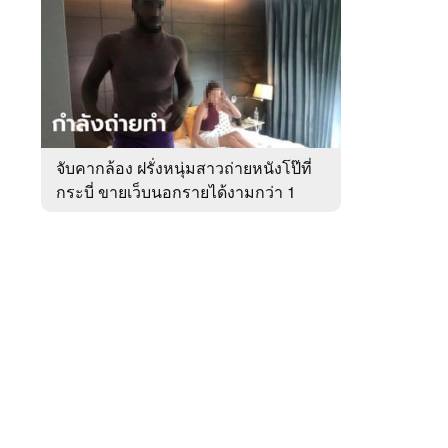
สัปดาห์
ของ
หมวด
อาชญากรรม
 WeTV
จับคากล้อง ฝรั่งหนุ่มสาวถ่ายหนังโป๊ที่
กระบี่ ขายเว็บนอกรายได้งามกว่า 1
ติดต่อโฆษณา
ล้าน
tencentthbd
sales@tencent.co.th
รา
ร้องเรียนเนื้อหาไม่เหมาะสม
แนะนำติชม แจ้งปัญหาการใช้งาน