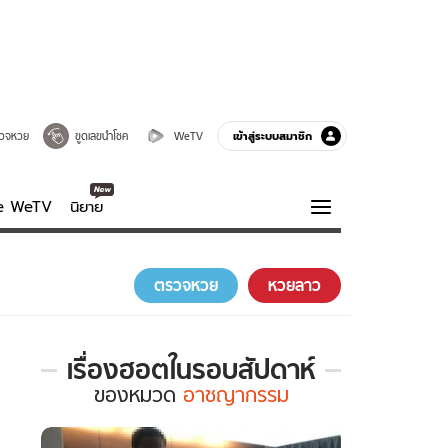
เข้าสู่ระบบสมาชิก
วจหวย
ขูดเลขนำโชค
WeTV
ve WeTV
นิยาย
รบรส
ความรู้รอบตัว
ตรวจหวย
หวยลาว
ฮาวทู
กูรู-รอบรู้
เรื่องฮอตในรอบสัปดาห์
เรื่อง
ของ
หมวด
อาชญากรรม
ฮอต
ใน
รอบ