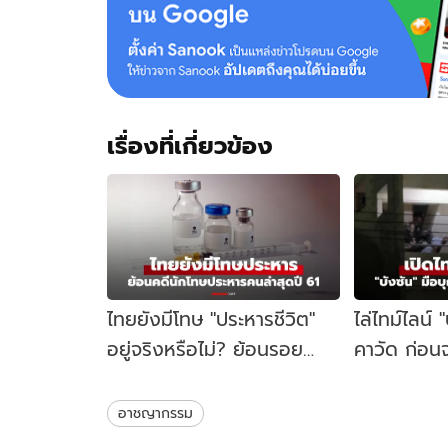
เรื่องที่เกี่ยวข้อง
ไทยยังมีโทษ "ประหารชีวิต"
ไล่ไทม์ไลน์ 
อยู่จริงหรือไม่? ย้อนรอย
คาวัด ก่อนจ
นักโทษประหารคนล่าสุด ปี
คู้บอน 27 เป
2561
ชนวนเหตุ
อาชญากรรม