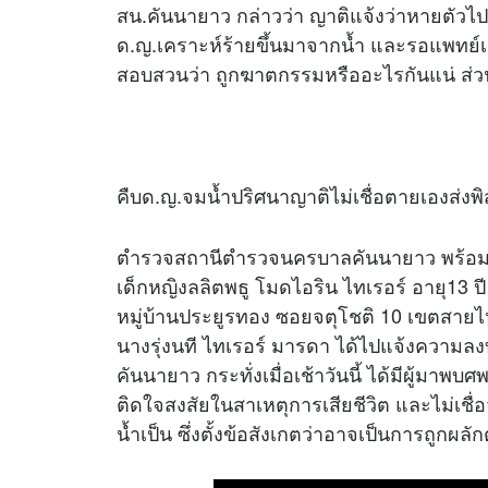
สน.คันนายาว กล่าวว่า ญาติแจ้งว่าหายตัวไป
ด.ญ.เคราะห์ร้ายขึ้นมาจากน้ำ และรอแพทย์
สอบสวนว่า ถูกฆาตกรรมหรืออะไรกันแน่ ส่
คืบด.ญ.จมน้ำปริศนาญาติไม่เชื่อตายเองส่งพิส
ตำรวจสถานีตำรวจนครบาลคันนายาว พร้อมเจ
เด็กหญิงลลิตพธู โมดไอริน ไทเรอร์ อายุ13 ปี
หมู่บ้านประยูรทอง ซอยจตุโชติ 10 เขตสายไหม
นางรุ่งนที ไทเรอร์ มารดา ได้ไปแจ้งความล
คันนายาว กระทั่งเมื่อเช้าวันนี้ ได้มีผู้มาพบ
ติดใจสงสัยในสาเหตุการเสียชีวิต และไม่เชื่อว
น้ำเป็น ซึ่งตั้งข้อสังเกตว่าอาจเป็นการถูกผล