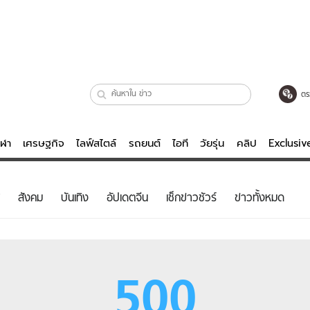
ตร
ีฬา
เศรษฐกิจ
ไลฟ์สไตล์
รถยนต์
ไอที
วัยรุ่น
คลิป
Exclusi
ตรวจหวย
ไลฟ์สไตล์
บันเทิงค
สังคม
บันเทิง
อัปเดตจีน
เช็กข่าวชัวร์
ข่าวทั้งหมด
ผู้หญิง
หนัง-ละคร
ผู้ชาย
เพลง
ย
วัยรุ่น
เกมส์
500
ไอที
คลิป
รถยนต์
พอดแคสต์