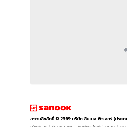
อัปเดตจีน
เช็กข่าวชัวร์
ติดตามสนุกโซเชี
ดาวน์โหลดสนุกแอปฟรี
สงวนลิขสิทธิ์ ©
2569
บริษัท อิมเมจ ฟิวเจอร์ (ประเทศไทย) จำกัด
สงวนลิขสิทธิ์ ©
2569
บริษัท อิมเมจ ฟิวเจอร์ (ประเ