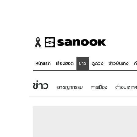
หน้าแรก
เรื่องฮอต
ข่าว
ดูดวง
ข่าวบันเทิง
ก
ข่าว
ข่าว
ดูดวง - 
อาชญากรรม
การเมือง
ต่างประเทศ
เรื่องฮอต
ดูดวง
ข่าว
หวยไทย
ข่าวบันเทิง
สถิติหวยไท
ข่าวกีฬา
หวยลาว
ข่าวเศรษฐกิจ