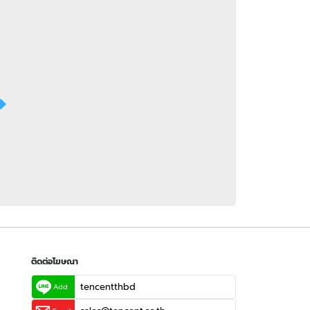
 WeTV
ติดต่อโฆษณา
tencentthbd
sales@tencent.co.th
รา
ร้องเรียนเนื้อหาไม่เหมาะสม
แนะนำติชม แจ้งปัญหาการใช้งาน
ติดต่อโฆษณา
tencentthbd
Add