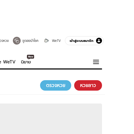
เข้าสู่ระบบสมาชิก
วจหวย
ขูดเลขนำโชค
WeTV
ve WeTV
นิยาย
รบรส
ความรู้รอบตัว
ตรวจหวย
หวยลาว
ฮาวทู
กูรู-รอบรู้