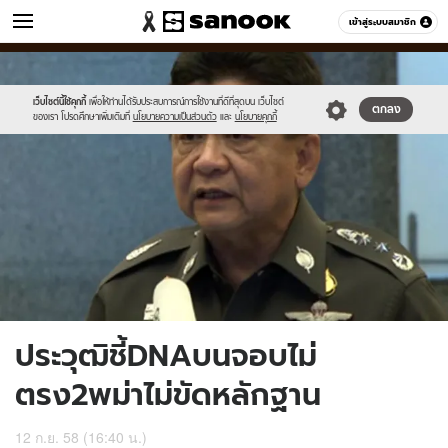
ข่าว
เข้าสู่ระบบสมาชิก
หมวดอื่นๆ
//s.isanook.com/ns/0/ud/372/1864354/645462-
Sanook
//s.isanook.com/sr/0/images/logo-
600
60
01.jpg
new-
sanook.png
เว็บไซต์นี้ใช้คุกกี้
เพื่อให้ท่านได้รับประสบการณ์การใช้งานที่ดีที่สุดบน เว็บไซต์
ตกลง
ของเรา โปรดศึกษาเพิ่มเติมที่
นโยบายความเป็นส่วนตัว
และ
นโยบายคุกกี้
ประวุฒิชี้DNAบนจอบไม่
ตรง2พม่าไม่ขัดหลักฐาน
12 ก.ย. 58 (16:40 น.)