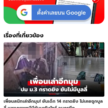
เรื่องที่เกี่ยวข้อง
เพื่อนสนิทเล่าอีกมุม! ยันเด็ก 14 กราดยิง ไม่เคยถูกบูล
ลี่ เผยเคยพกบีบีกันมายิงโชว์ จนครูยึด