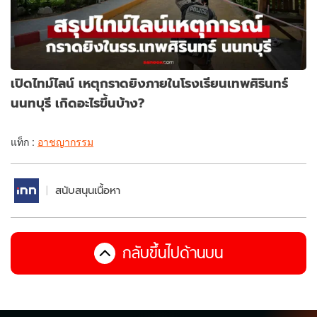
เปิดไทม์ไลน์ เหตุกราดยิงภายในโรงเรียนเทพศิรินทร์
นนทบุรี เกิดอะไรขึ้นบ้าง?
แท็ก :
อาชญากรรม
สนับสนุนเนื้อหา
กลับขึ้นไปด้านบน