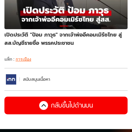
เปิดประวัติ "ป้อม ภาวุธ" จากเจ้าพ่ออีคอมเมิร์ซไทย สู่
สส.บัญชีรายชื่อ พรรคประชาชน
แท็ก :
การเมือง
สนับสนุนเนื้อหา
กลับขึ้นไปด้านบน