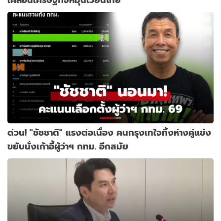
ด่วน! "ชัชชาติ" แรงต่อเนื่อง คนกรุงเทใจทิ้งห่างคู่แข่ง
ขยับนั่งเก้าอี้ผู้ว่าฯ กทม. อีกสมัย