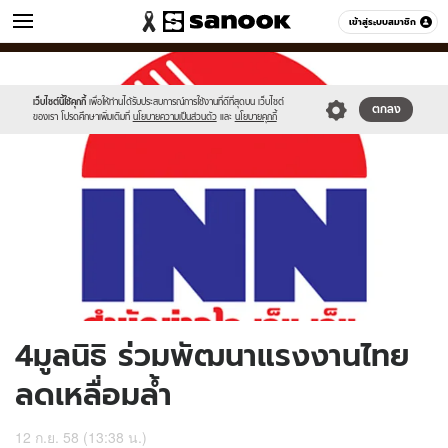
ข่าว
เข้าสู่ระบบสมาชิก
หมวดอื่นๆ
//s.isanook.com/ns/0/ud/372/1864162/645410-
Sanook
//s.isanook.com/sr/0/images/logo-
600
60
01.jpg
new-
sanook.png
เว็บไซต์นี้ใช้คุกกี้
เพื่อให้ท่านได้รับประสบการณ์การใช้งานที่ดีที่สุดบน เว็บไซต์
ตกลง
ของเรา โปรดศึกษาเพิ่มเติมที่
นโยบายความเป็นส่วนตัว
และ
นโยบายคุกกี้
4มูลนิธิ ร่วมพัฒนาแรงงานไทย
ลดเหลื่อมล้ำ
12 ก.ย. 58 (13:38 น.)