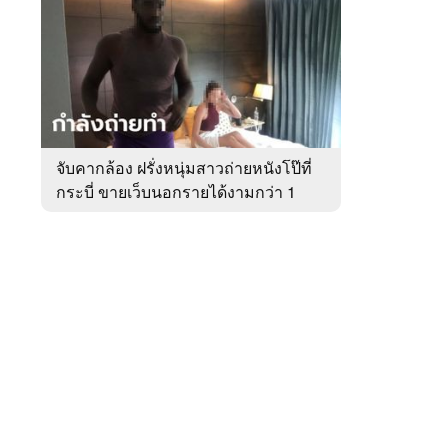
สัปดาห์
ของ
หมวด
อาชญากรรม
 WeTV
จับคากล้อง ฝรั่งหนุ่มสาวถ่ายหนังโป๊ที่
กระบี่ ขายเว็บนอกรายได้งามกว่า 1
ติดต่อโฆษณา
ล้าน
tencentthbd
sales@tencent.co.th
รา
ร้องเรียนเนื้อหาไม่เหมาะสม
แนะนำติชม แจ้งปัญหาการใช้งาน