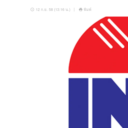
อัปเดตจีน
12 ก.ย. 58 (13:16 น.)
พิมพ์
เช็กข่าวชัวร์
ติดตามสนุกโซเชี
ดาวน์โหลดสนุกแอปฟรี
สงวนลิขสิทธิ์ ©
2569
บริษัท อิมเมจ ฟิวเจอร์ (ประเทศไทย) จำกัด