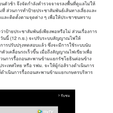
อนตัวช้า จึงจัดกำลังตำรวจจาจรลงพื้นที่ดูแลไม่ให้
่ ส่วนการทำป้ายประชาสัมพันธ์เส้นทางเลี่ยงและ
ดทำและติดตั้งตามจุดต่าง ๆ เพื่อให้ประชาชนทราบ
้งว่าป้ายประชาสัมพันธ์เพียงพอหรือไม่ ส่วนเรื่องการ
ันนี้ (12 ก.ย.) จะปรับระบบสัญญาณไฟให้
ทำการปรับปรุงทดสอบแล้ว ซึ่งจะมีการใช้ระบบนับ
ตัวเคลื่อนรถเร็วขึ้น เมื่อถึงสัญญาณไฟเขียวเพื่อ
ส่วนการรื้อถอนสะพานข้ามแยกรัชโยธินค่อนข้าง
ระเทศไทย หรือ รฟม. จะให้ผู้ก่อส้รางดำเนินการ
ที่ดำเนินการรื้อถอนสะพานข้ามแยกเกษตรบริหาร
รับชม
arrow_forward_ios