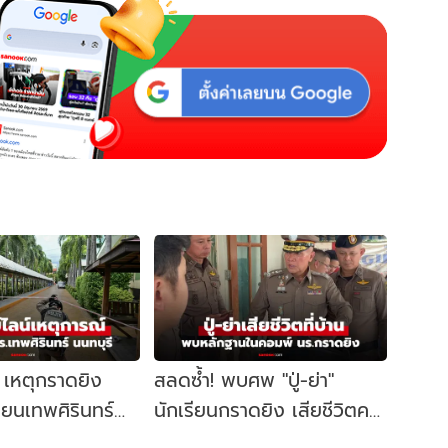
์ เหตุกราดยิง
สลดซ้ำ! พบศพ "ปู่-ย่า"
ียนเทพศิรินทร์
นักเรียนกราดยิง เสียชีวิตคา
อะไรขึ้นบ้าง?
บ้าน ตร.ค้นคอมพ์เจอหลัก