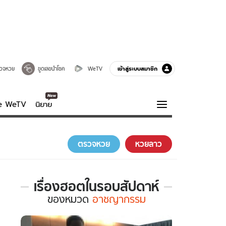
เข้าสู่ระบบสมาชิก
วจหวย
ขูดเลขนำโชค
WeTV
ve WeTV
นิยาย
รบรส
ความรู้รอบตัว
ตรวจหวย
หวยลาว
ฮาวทู
กูรู-รอบรู้
เรื่องฮอตในรอบสัปดาห์
เรื่อง
ของ
หมวด
อาชญากรรม
ฮอต
ใน
รอบ