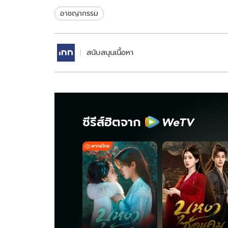
ปลอดภัย
อาชญากรรม
สนับสนุนเนื้อหา
ซีรีส์ฮิตจาก