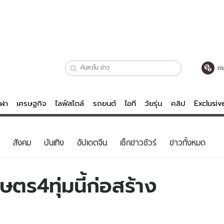
ตร
ีฬา
เศรษฐกิจ
ไลฟ์สไตล์
รถยนต์
ไอที
วัยรุ่น
คลิป
Exclusi
ตรวจหวย
ไลฟ์สไตล์
บันเทิงค
สังคม
บันเทิง
อัปเดตจีน
เช็กข่าวชัวร์
ข่าวทั้งหมด
ผู้หญิง
หนัง-ละคร
ผู้ชาย
เพลง
ตร4ทุ่มนี้ก่อสร้าง
ย
วัยรุ่น
เกมส์
ไอที
คลิป
รถยนต์
พอดแคสต์