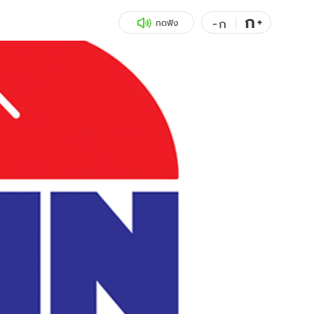
ก
สุขภาพ
+
ดูทีวี
-
ก
กดฟัง
เที่ยว-กิน
WeTV
Tasteful Thailand
Exclusive
Sanook Choice
นิยาย
ยลได้ที่
ร่วมงานกับเ