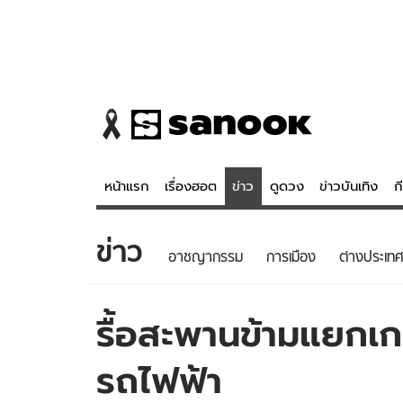
หน้าแรก
เรื่องฮอต
ข่าว
ดูดวง
ข่าวบันเทิง
ก
ข่าว
ข่าว
ดูดวง - 
อาชญากรรม
การเมือง
ต่างประเทศ
เรื่องฮอต
ดูดวง
ข่าว
หวยไทย
รื้อสะพานข้ามแยกเกษ
ข่าวบันเทิง
สถิติหวยไท
รถไฟฟ้า
ข่าวกีฬา
หวยลาว
ข่าวเศรษฐกิจ