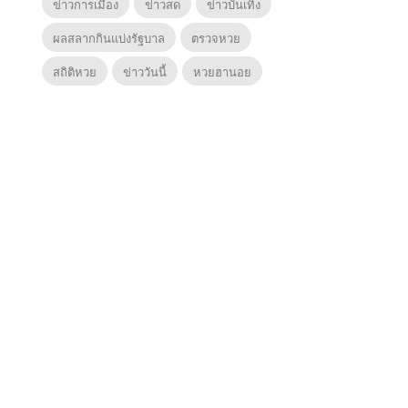
ข่าวการเมือง
ข่าวสด
ข่าวบันเทิง
ผลสลากกินแบ่งรัฐบาล
ตรวจหวย
สถิติหวย
ข่าววันนี้
หวยฮานอย