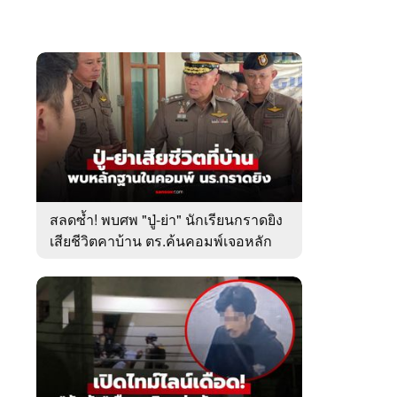
สลดซ้ำ! พบศพ "ปู่-ย่า" นักเรียนกราดยิง
เสียชีวิตคาบ้าน ตร.ค้นคอมพ์เจอหลัก
ฐานสำคัญ