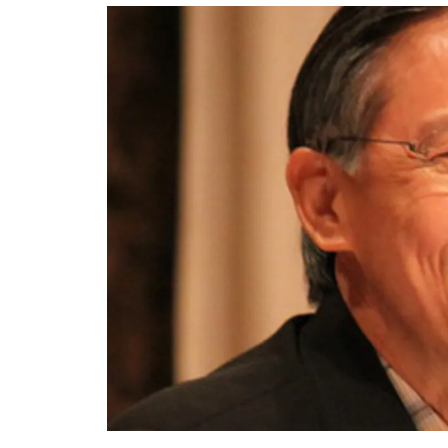
อัปเดตจีน
เช็กข่าวชัวร์
ติดตามสนุกโซเชี
ดาวน์โหลดสนุกแอปฟรี
สงวนลิขสิทธิ์ ©
2569
บริษัท อิมเมจ ฟิวเจอร์ (ประเทศไทย) จำกัด