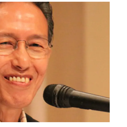
สุขภาพ
ดูทีวี
เที่ยว-กิน
WeTV
Tasteful Thailand
Exclusive
Sanook Choice
นิยาย
ยลได้ที่
ร่วมงานกับเ