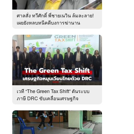
ศาลสั่ง ทวีศักดิ์ พี่ชายเนวิน ล้มละลาย!
เผยยังหลบหนีคดีบงการฆ่านาน
เกือบ10ปี
เวที “The Green Tax Shift” ดันระบบ
ภาษี DRC ขับเคลื่อนเศรษฐกิจ
หมุนเวียนไทย