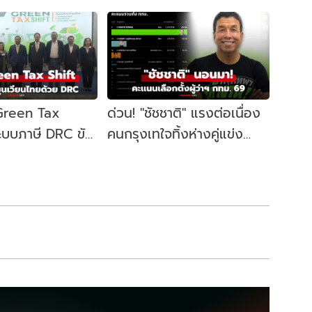
 Green Tax
ด่วน! "ชัชชาติ" แรงต่อเนื่อง
ระบบภาษี DRC ขับ
คนกรุงเทใจทิ้งห่างคู่แข่ง
ษฐกิจหมุนเวียน
ขยับนั่งเก้าอี้ผู้ว่าฯ กทม. อีก
สมัย