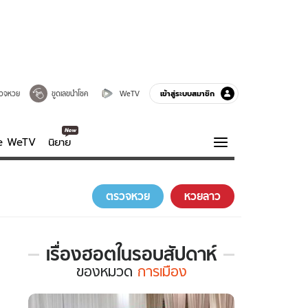
เข้าสู่ระบบสมาชิก
วจหวย
ขูดเลขนำโชค
WeTV
ve WeTV
นิยาย
รบรส
ความรู้รอบตัว
ตรวจหวย
หวยลาว
ฮาวทู
กูรู-รอบรู้
เรื่องฮอตในรอบสัปดาห์
เรื่อง
ของ
หมวด
การเมือง
ฮอต
ใน
รอบ