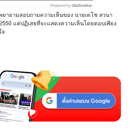
Powered by 
GliaStudios
 ได้พยายามสอบถามความเห็นของ นายเดโช สวนา
2550 แต่ปฏิเสธที่จะแสดงความเห็นโดยตอบเพียง
M
นใจ
u
t
e