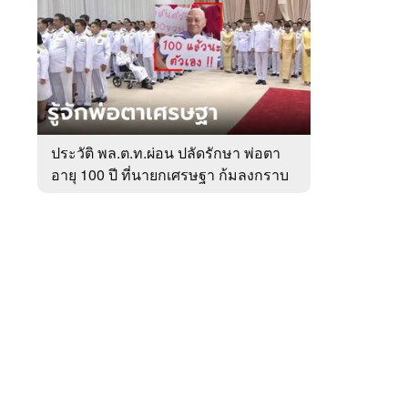
สัปดาห์
ของ
หมวด
การเมือง
 WeTV
ประวัติ พล.ต.ท.ผ่อน ปลัดรักษา พ่อตา
อายุ 100 ปี ที่นายกเศรษฐา ก้มลงกราบ
ติดต่อโฆษณา
ที่ตัก
tencentthbd
sales@tencent.co.th
รา
ร้องเรียนเนื้อหาไม่เหมาะสม
แนะนำติชม แจ้งปัญหาการใช้งาน