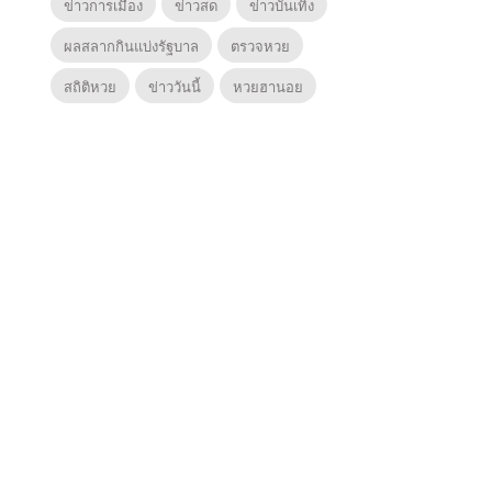
ข่าวการเมือง
ข่าวสด
ข่าวบันเทิง
ผลสลากกินแบ่งรัฐบาล
ตรวจหวย
สถิติหวย
ข่าววันนี้
หวยฮานอย