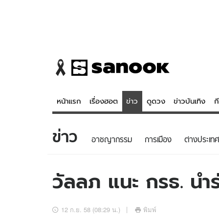
หน้าแรก
เรื่องฮอต
ข่าว
ดูดวง
ข่าวบันเทิง
ก
ข่าว
ข่าว
ดูดวง - 
อาชญากรรม
การเมือง
ต่างประเทศ
เรื่องฮอต
ดูดวง
ข่าว
หวยไทย
วัลลภ แนะ กรธ. นำร
ข่าวบันเทิง
สถิติหวยไท
ข่าวกีฬา
หวยลาว
12 ก.ย. 58 (08:29 น.)
พิมพ์
ข่าวเศรษฐกิจ