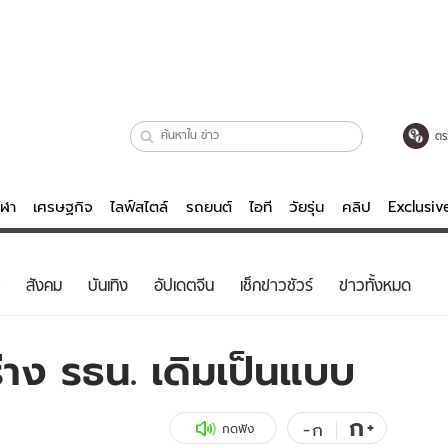
ตร
ีฬา
เศรษฐกิจ
ไลฟ์สไตล์
รถยนต์
ไอที
วัยรุ่น
คลิป
Exclusi
ตรวจหวย
ไลฟ์สไตล์
บันเทิงค
สังคม
บันเทิง
อัปเดตจีน
เช็กข่าวชัวร์
ข่าวทั้งหมด
ผู้หญิง
หนัง-ละคร
ผู้ชาย
เพลง
่าง รธน. เดิมเป็นแบบ
ย
วัยรุ่น
เกมส์
ไอที
คลิป
ก
+
-
ก
กดฟัง
รถยนต์
พอดแคสต์