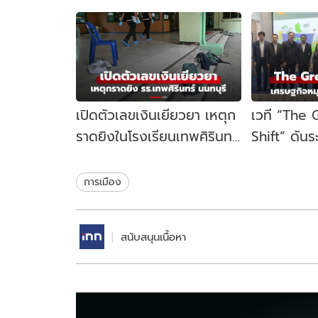
เปิดตัวเลขเงินเยียวยา เหตุก
เวที “The
ราดยิงในโรงเรียนเทพศิรินทร์
Shift” ดัน
นนทบุรี รัฐบาลจ่ายเท่าไหร่?
เคลื่อนเศร
ไทย
การเมือง
สนับสนุนเนื้อหา