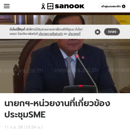
ข่าว
เข้าสู่ระบบสมาชิก
หมวดอื่นๆ
//s.isanook.com/ns/0/ud/372/1863514/645152-
Sanook
//s.isanook.com/sr/0/images/logo-
600
60
01.jpg
new-
sanook.png
เว็บไซต์นี้ใช้คุกกี้
เพื่อให้ท่านได้รับประสบการณ์การใช้งานที่ดีที่สุดบน เว็บไซต์
ตกลง
ของเรา โปรดศึกษาเพิ่มเติมที่
นโยบายความเป็นส่วนตัว
และ
นโยบายคุกกี้
นายกฯ-หน่วยงานที่เกี่ยวข้อง
ประชุมSME
11 ก.ย. 58 (10:54 น.)