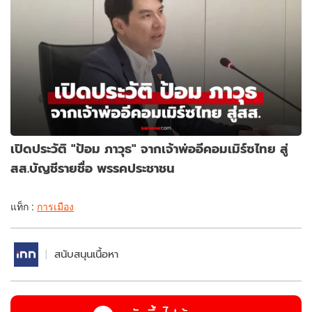
เปิดประวัติ "ป้อม ภาวุธ" จากเจ้าพ่ออีคอมเมิร์ซไทย สู่
สส.บัญชีรายชื่อ พรรคประชาชน
แท็ก :
การเมือง
สนับสนุนเนื้อหา