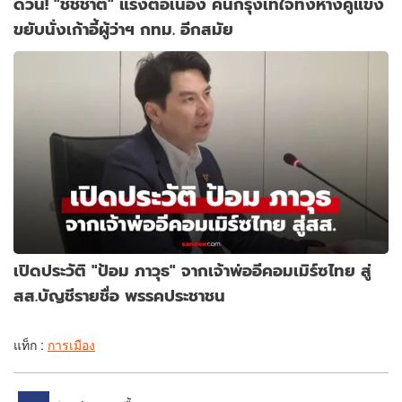
ด่วน! "ชัชชาติ" แรงต่อเนื่อง คนกรุงเทใจทิ้งห่างคู่แข่ง
ขยับนั่งเก้าอี้ผู้ว่าฯ กทม. อีกสมัย
เปิดประวัติ "ป้อม ภาวุธ" จากเจ้าพ่ออีคอมเมิร์ซไทย สู่
สส.บัญชีรายชื่อ พรรคประชาชน
แท็ก :
การเมือง