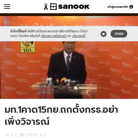
ข่าว
เข้าสู่ระบบสมาชิก
หมวดอื่นๆ
//s.isanook.com/ns/0/ud/372/1863190/645013-
Sanook
//s.isanook.com/sr/0/images/logo-
600
60
01.jpg
new-
sanook.png
เว็บไซต์นี้ใช้คุกกี้
เพื่อให้ท่านได้รับประสบการณ์การใช้งานที่ดีที่สุดบน เว็บไซต์
ตกลง
ของเรา โปรดศึกษาเพิ่มเติมที่
นโยบายความเป็นส่วนตัว
และ
นโยบายคุกกี้
มท.1คาด15กย.ถกตั้งกรธ.อย่า
เพิ่งวิจารณ์
10 ก.ย. 58 (15:01 น.)