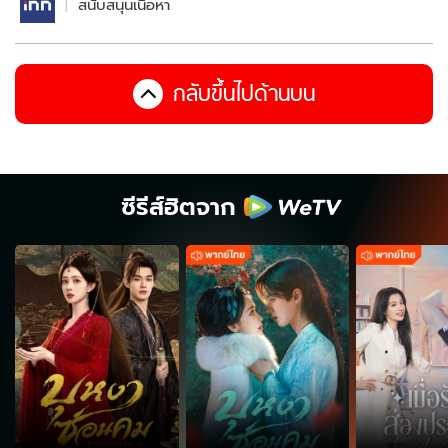
สนับสนุนเนื้อหา
กลับขึ้นไปด้านบน
ซีรีส์ฮิตจาก