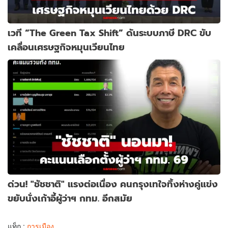
เวที “The Green Tax Shift” ดันระบบภาษี DRC ขับ
เคลื่อนเศรษฐกิจหมุนเวียนไทย
ด่วน! "ชัชชาติ" แรงต่อเนื่อง คนกรุงเทใจทิ้งห่างคู่แข่ง
ขยับนั่งเก้าอี้ผู้ว่าฯ กทม. อีกสมัย
แท็ก :
การเมือง