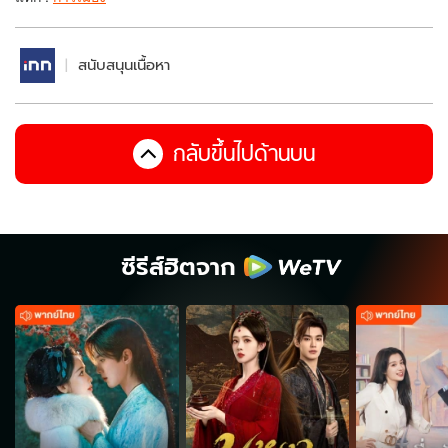
สนับสนุนเนื้อหา
กลับขึ้นไปด้านบน
ซีรีส์ฮิตจาก