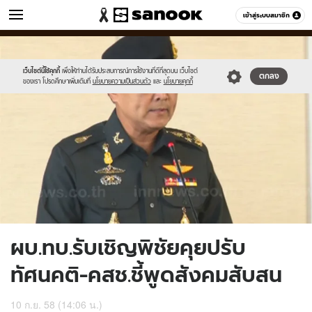
ข่าว
เข้าสู่ระบบสมาชิก
หมวดอื่นๆ
//s.isanook.com/ns/0/ud/372/1863130/644993-
Sanook
//s.isanook.com/sr/0/images/logo-
600
60
01.jpg
new-
sanook.png
เว็บไซต์นี้ใช้คุกกี้
เพื่อให้ท่านได้รับประสบการณ์การใช้งานที่ดีที่สุดบน เว็บไซต์
ตกลง
ของเรา โปรดศึกษาเพิ่มเติมที่
นโยบายความเป็นส่วนตัว
และ
นโยบายคุกกี้
ผบ.ทบ.รับเชิญพิชัยคุยปรับ
ทัศนคติ-คสช.ชี้พูดสังคมสับสน
10 ก.ย. 58 (14:06 น.)