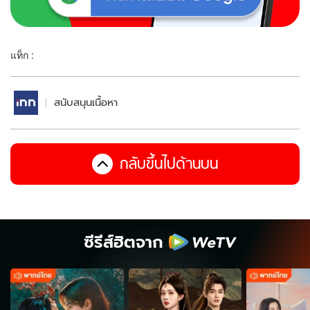
แท็ก :
สนับสนุนเนื้อหา
กลับขึ้นไปด้านบน
ซีรีส์ฮิตจาก