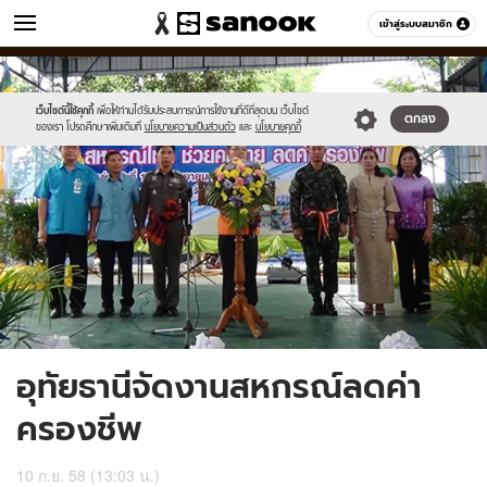
ข่าว
เข้าสู่ระบบสมาชิก
หมวดอื่นๆ
//s.isanook.com/ns/0/ud/372/1863082/644964-
Sanook
//s.isanook.com/sr/0/images/logo-
600
60
01.jpg
new-
sanook.png
เว็บไซต์นี้ใช้คุกกี้
เพื่อให้ท่านได้รับประสบการณ์การใช้งานที่ดีที่สุดบน เว็บไซต์
ตกลง
ของเรา โปรดศึกษาเพิ่มเติมที่
นโยบายความเป็นส่วนตัว
และ
นโยบายคุกกี้
อุทัยธานีจัดงานสหกรณ์ลดค่า
ครองชีพ
10 ก.ย. 58 (13:03 น.)