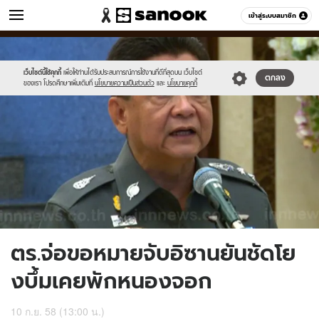
ข่าว
เข้าสู่ระบบสมาชิก
หมวดอื่นๆ
//s.isanook.com/ns/0/ud/372/1863078/644965-
Sanook
//s.isanook.com/sr/0/images/logo-
600
60
01.jpg
new-
sanook.png
เว็บไซต์นี้ใช้คุกกี้
เพื่อให้ท่านได้รับประสบการณ์การใช้งานที่ดีที่สุดบน เว็บไซต์
ตกลง
ของเรา โปรดศึกษาเพิ่มเติมที่
นโยบายความเป็นส่วนตัว
และ
นโยบายคุกกี้
ตร.จ่อขอหมายจับอิซานยันชัดโย
งบึ้มเคยพักหนองจอก
10 ก.ย. 58 (13:00 น.)