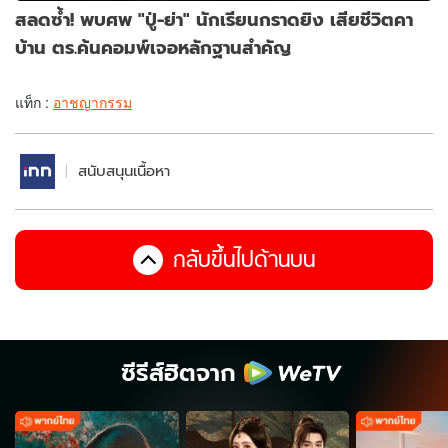
สลดซ้ำ! พบศพ "ปู่-ย่า" นักเรียนกราดยิง เสียชีวิตคา
บ้าน ตร.ค้นคอมพ์เจอหลักฐานสำคัญ
แท็ก :
อาชญากรรม
สนับสนุนเนื้อหา
กลับขึ้นไปด้านบน
ซีรีส์ฮิตจาก