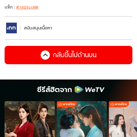
แท็ก :
ต่างประเทศ
สนับสนุนเนื้อหา
กลับขึ้นไปด้านบน
ซีรีส์ฮิตจาก