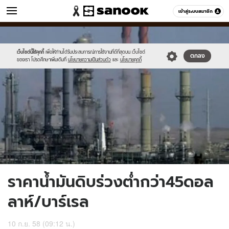
ข่าว
เข้าสู่ระบบสมาชิก
หมวดอื่นๆ
//s.isanook.com/ns/0/ud/372/1862874/644895-
Sanook
//s.isanook.com/sr/0/images/logo-
600
60
01.jpg
new-
sanook.png
เว็บไซต์นี้ใช้คุกกี้
เพื่อให้ท่านได้รับประสบการณ์การใช้งานที่ดีที่สุดบน เว็บไซต์
ตกลง
ของเรา โปรดศึกษาเพิ่มเติมที่
นโยบายความเป็นส่วนตัว
และ
นโยบายคุกกี้
ราคาน้ำมันดิบร่วงต่ำกว่า45ดอล
ลาห์/บาร์เรล
10 ก.ย. 58 (09:12 น.)