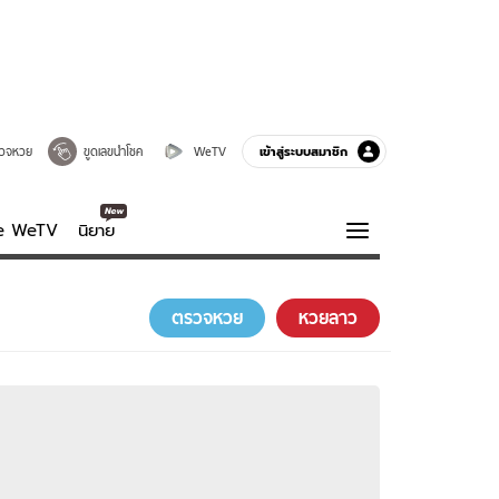
เข้าสู่ระบบสมาชิก
วจหวย
ขูดเลขนำโชค
WeTV
ve WeTV
นิยาย
รบรส
ความรู้รอบตัว
ตรวจหวย
หวยลาว
ฮาวทู
กูรู-รอบรู้