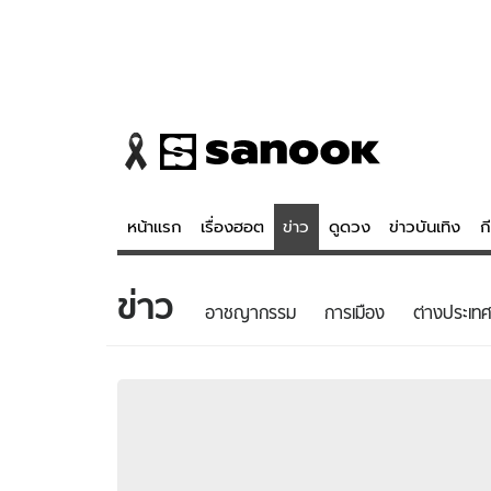
หน้าแรก
เรื่องฮอต
ข่าว
ดูดวง
ข่าวบันเทิง
ก
ข่าว
ข่าว
ดูดวง - 
อาชญากรรม
การเมือง
ต่างประเทศ
เรื่องฮอต
ดูดวง
ข่าว
หวยไทย
ข่าวบันเทิง
สถิติหวยไท
ข่าวกีฬา
หวยลาว
ข่าวเศรษฐกิจ