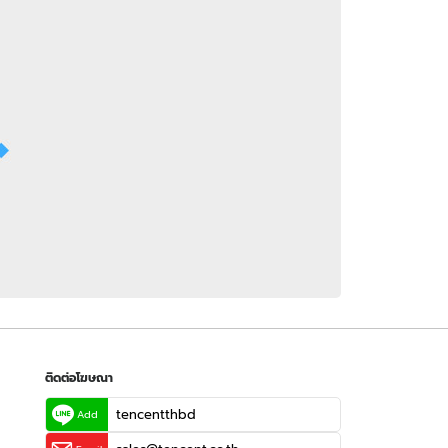
 WeTV
ติดต่อโฆษณา
tencentthbd
sales@tencent.co.th
รา
ร้องเรียนเนื้อหาไม่เหมาะสม
แนะนำติชม แจ้งปัญหาการใช้งาน
ติดต่อโฆษณา
tencentthbd
Add