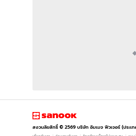
อัปเดตจีน
เช็กข่าวชัวร์
ติดตามสนุกโซเชี
ดาวน์โหลดสนุกแอปฟรี
สงวนลิขสิทธิ์ ©
2569
บริษัท อิมเมจ ฟิวเจอร์ (ประเทศไทย) จำกัด
สงวนลิขสิทธิ์ ©
2569
บริษัท อิมเมจ ฟิวเจอร์ (ประเ