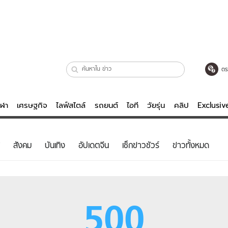
ตร
ีฬา
เศรษฐกิจ
ไลฟ์สไตล์
รถยนต์
ไอที
วัยรุ่น
คลิป
Exclusi
ตรวจหวย
ไลฟ์สไตล์
บันเทิงค
สังคม
บันเทิง
อัปเดตจีน
เช็กข่าวชัวร์
ข่าวทั้งหมด
ผู้หญิง
หนัง-ละคร
ผู้ชาย
เพลง
ย
วัยรุ่น
เกมส์
500
ไอที
คลิป
รถยนต์
พอดแคสต์