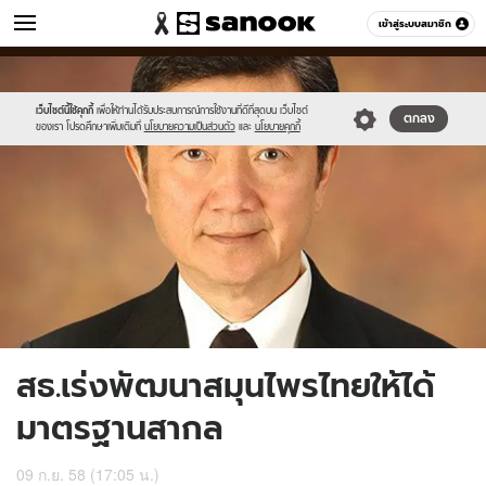
ข่าว
เข้าสู่ระบบสมาชิก
หมวดอื่นๆ
//s.isanook.com/ns/0/ud/372/1862654/644816-
Sanook
//s.isanook.com/sr/0/images/logo-
600
60
01.jpg
new-
sanook.png
เว็บไซต์นี้ใช้คุกกี้
เพื่อให้ท่านได้รับประสบการณ์การใช้งานที่ดีที่สุดบน เว็บไซต์
ตกลง
ของเรา โปรดศึกษาเพิ่มเติมที่
นโยบายความเป็นส่วนตัว
และ
นโยบายคุกกี้
สธ.เร่งพัฒนาสมุนไพรไทยให้ได้
มาตรฐานสากล
09 ก.ย. 58 (17:05 น.)