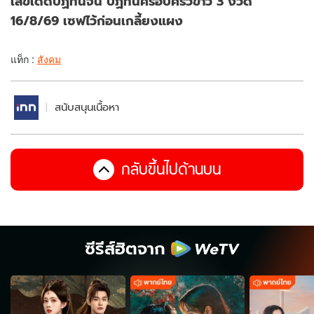
เลขเด็ดปฏิทินจีน ปฏิทินครอบครัวข่าว 3 งวด
16/8/69 เซฟไว้ก่อนเกลี้ยงแผง
แท็ก :
สังคม
สนับสนุนเนื้อหา
กลับขึ้นไปด้านบน
ซีรีส์ฮิตจาก