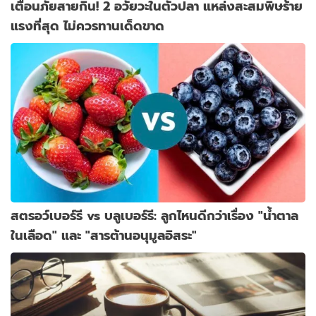
เตือนภัยสายกิน! 2 อวัยวะในตัวปลา แหล่งสะสมพิษร้าย
แรงที่สุด ไม่ควรทานเด็ดขาด
สตรอว์เบอร์รี vs บลูเบอร์รี: ลูกไหนดีกว่าเรื่อง "น้ำตาล
ในเลือด" และ "สารต้านอนุมูลอิสระ"