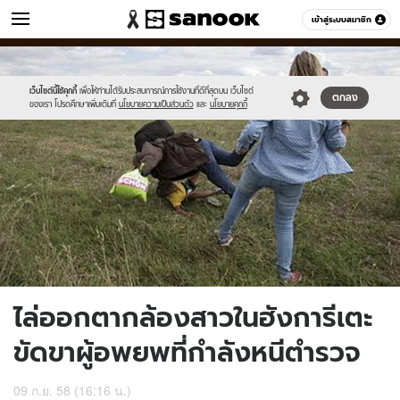
ข่าว
เข้าสู่ระบบสมาชิก
หมวดอื่นๆ
//s.isanook.com/ns/0/ud/372/1862558/4.jpg
Sanook
//s.isanook.com/sr/0/images/logo-
600
60
new-
sanook.png
เว็บไซต์นี้ใช้คุกกี้
เพื่อให้ท่านได้รับประสบการณ์การใช้งานที่ดีที่สุดบน เว็บไซต์
ตกลง
ของเรา โปรดศึกษาเพิ่มเติมที่
นโยบายความเป็นส่วนตัว
และ
นโยบายคุกกี้
ไล่ออกตากล้องสาวในฮังการีเตะ
ขัดขาผู้อพยพที่กำลังหนีตำรวจ
09 ก.ย. 58 (16:16 น.)