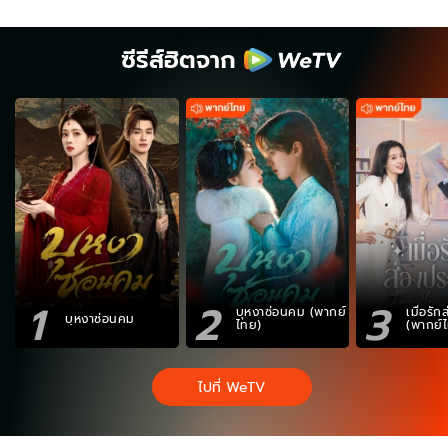
ซีรีส์ฮิตจาก
1
2
3
บุหงาซ่อนคม (พากย์
เมื่อรั
บุหงาซ่อนคม
ไทย)
(พากย์
ไปที่ WeTV