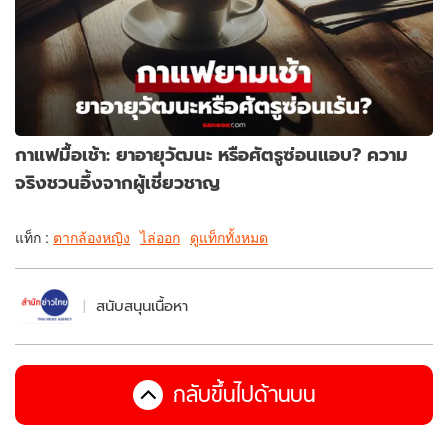
กาแฟมื้อเช้า: ยาอายุวัฒนะ หรือศัตรูซ่อนแอบ? ความ
จริงชวนอึ้งจากผู้เชี่ยวชาญ
แท็ก :
ตากล้องหญิง
ไล่ออก
ดูแท็กทั้งหมด
สนับสนุนเนื้อหา
กลับขึ้นไปด้านบน