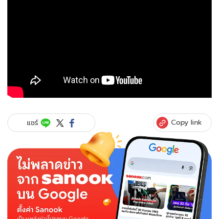
Copy link
แชร์