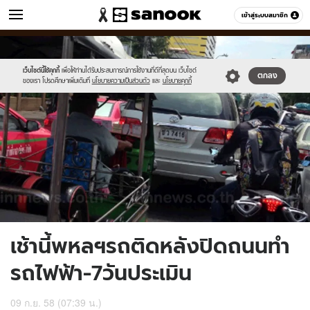
ข่าว
เข้าสู่ระบบสมาชิก
หมวดอื่นๆ
//s.isanook.com/ns/0/ud/372/1862222/644646-
Sanook
//s.isanook.com/sr/0/images/logo-
600
60
01.jpg
new-
sanook.png
เว็บไซต์นี้ใช้คุกกี้
เพื่อให้ท่านได้รับประสบการณ์การใช้งานที่ดีที่สุดบน เว็บไซต์
ตกลง
ของเรา โปรดศึกษาเพิ่มเติมที่
นโยบายความเป็นส่วนตัว
และ
นโยบายคุกกี้
เช้านี้พหลฯรถติดหลังปิดถนนทำ
รถไฟฟ้า-7วันประเมิน
09 ก.ย. 58 (07:39 น.)