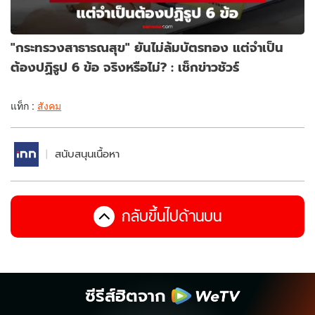
"กระทรวงสาธารณสุข" ยันไม่ล้มบัตรทอง แต่จำเป็น
ต้องปฏิรูป 6 ข้อ จริงหรือไม่? : เช็กข่าวชัวร์
แท็ก :
สังคม
สนับสนุนเนื้อหา
กลับขึ้นไปด้านบน
ซีรีส์ฮิตจาก