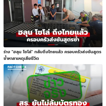
ร่าง "ฮลุน โซโล่" กลับถึงไทยแล้ว ครอบครัวส่งชันสูตร
ซ้ำหาสาเหตุเสียชีวิต