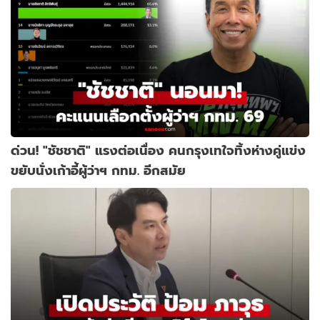
ด่วน! "ชัชชาติ" แรงต่อเนื่อง คนกรุงเทใจทิ้งห่างคู่แข่ง
ขยับนั่งเก้าอี้ผู้ว่าฯ กทม. อีกสมัย