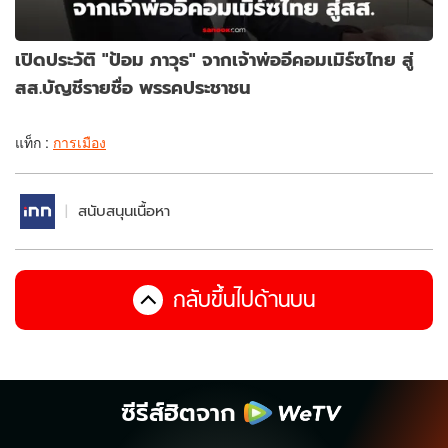
เปิดประวัติ "ป้อม ภาวุธ" จากเจ้าพ่ออีคอมเมิร์ซไทย สู่
สส.บัญชีรายชื่อ พรรคประชาชน
แท็ก :
การเมือง
สนับสนุนเนื้อหา
กลับขึ้นไปด้านบน
ซีรีส์ฮิตจาก