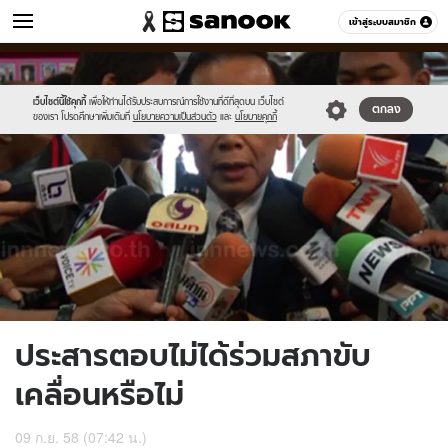
ข่าว
เข้าสู่ระบบสมาชิก
หมวดอื่นๆ
//s.isanook.com/ns/0/ud/372/1862214/644648-
Sanook
//s.isanook.com/sr/0/images/logo-
600
60
01.jpg
new-
sanook.png
เว็บไซต์นี้ใช้คุกกี้
เพื่อให้ท่านได้รับประสบการณ์การใช้งานที่ดีที่สุดบน เว็บไซต์
ตกลง
ของเรา โปรดศึกษาเพิ่มเติมที่
นโยบายความเป็นส่วนตัว
และ
นโยบายคุกกี้
ประสารตอบไม่ได้ร่วมสภาขับ
เคลื่อนหรือไม่
09 ก.ย. 58 (07:42 น.)