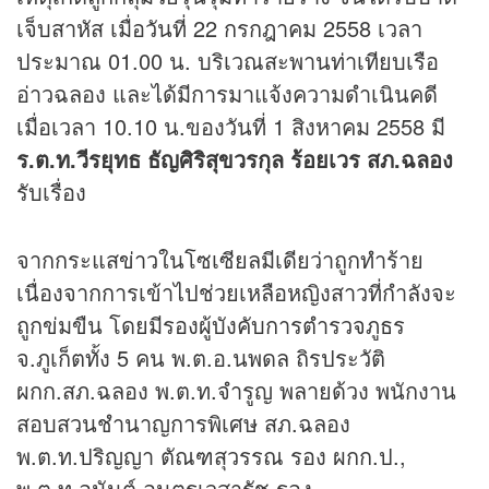
เจ็บสาหัส เมื่อวันที่ 22 กรกฎาคม 2558 เวลา
ประมาณ 01.00 น. บริเวณสะพานท่าเทียบเรือ
อ่าวฉลอง และได้มีการมาแจ้งความดำเนินคดี
เมื่อเวลา 10.10 น.ของวันที่ 1 สิงหาคม 2558 มี
ร.ต.ท.วีรยุทธ ธัญศิริสุขวรกุล ร้อยเวร สภ.ฉลอง
รับเรื่อง
จากกระแส
ข่าว
ในโซเซียลมีเดียว่าถูกทำร้าย
เนื่องจากการเข้าไปช่วยเหลือหญิงสาวที่กำลังจะ
ถูกข่มขืน โดยมีรองผู้บังคับการตำรวจภูธร
จ.ภูเก็ตทั้ง 5 คน พ.ต.อ.นพดล ถิรประวัติ
ผกก.สภ.ฉลอง พ.ต.ท.จำรูญ พลายด้วง พนักงาน
สอบสวนชำนาญการพิเศษ สภ.ฉลอง
พ.ต.ท.ปริญญา ตัณฑสุวรรณ รอง ผกก.ป.,
พ.ต.ท.อนันต์ อนุตรเวสารัช รอง