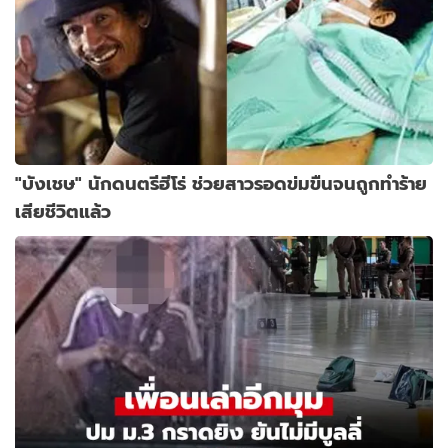
"บังเชษ" นักดนตรีฮีโร่ ช่วยสาวรอดข่มขืนจนถูกทำร้าย
เสียชีวิตแล้ว