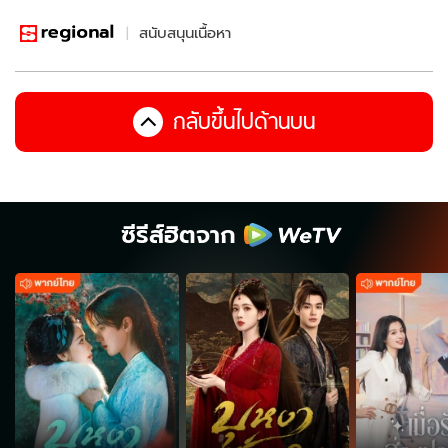
สนับสนุนเนื้อหา
กลับขึ้นไปด้านบน
ซีรีส์ฮิตจาก