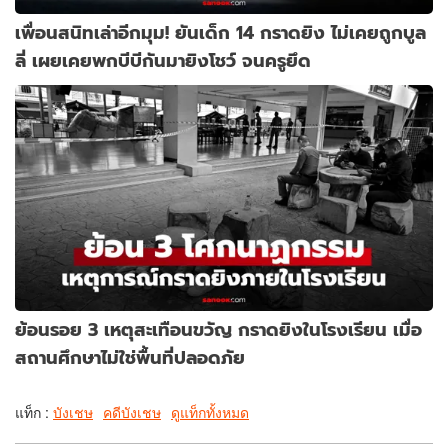
เพื่อนสนิทเล่าอีกมุม! ยันเด็ก 14 กราดยิง ไม่เคยถูกบูล
ลี่ เผยเคยพกบีบีกันมายิงโชว์ จนครูยึด
ย้อนรอย 3 เหตุสะเทือนขวัญ กราดยิงในโรงเรียน เมื่อ
สถานศึกษาไม่ใช่พื้นที่ปลอดภัย
แท็ก :
บังเชษ
คดีบังเชษ
ดูแท็กทั้งหมด