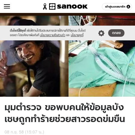
ข่าว
เข้าสู่ระบบสมาชิก
หมวดอื่นๆ
//s.isanook.com/ns/0/ud/372/1861914/9.jpg
Sanook
//s.isanook.com/sr/0/images/logo-
600
60
new-
sanook.png
เว็บไซต์นี้ใช้คุกกี้
เพื่อให้ท่านได้รับประสบการณ์การใช้งานที่ดีที่สุดบน เว็บไซต์
ตกลง
ของเรา โปรดศึกษาเพิ่มเติมที่
นโยบายความเป็นส่วนตัว
และ
นโยบายคุกกี้
มุมตำรวจ ขอพบคนให้ข้อมูลบัง
เชษถูกทำร้ายช่วยสาวรอดข่มขืน
08 ก.ย. 58 (15:07 น.)