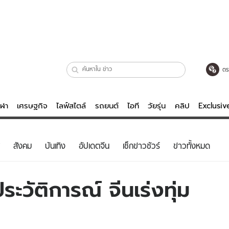
ตร
ีฬา
เศรษฐกิจ
ไลฟ์สไตล์
รถยนต์
ไอที
วัยรุ่น
คลิป
Exclusi
ตรวจหวย
ไลฟ์สไตล์
บันเทิงค
สังคม
บันเทิง
อัปเดตจีน
เช็กข่าวชัวร์
ข่าวทั้งหมด
ผู้หญิง
หนัง-ละคร
ผู้ชาย
เพลง
ะวัติการณ์ จีนเร่งทุ่ม
ย
วัยรุ่น
เกมส์
ไอที
คลิป
รถยนต์
พอดแคสต์