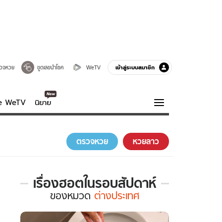
เข้าสู่ระบบสมาชิก
วจหวย
ขูดเลขนำโชค
WeTV
ve WeTV
นิยาย
รบรส
ความรู้รอบตัว
ตรวจหวย
หวยลาว
ฮาวทู
กูรู-รอบรู้
เรื่องฮอตในรอบสัปดาห์
เรื่อง
ของ
หมวด
ต่างประเทศ
ฮอต
ใน
รอบ