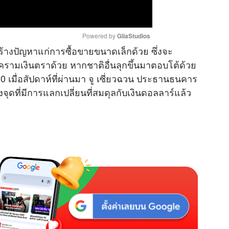
Powered by 
GliaStudios
ร้างปัญหาแก่การซื้อขายขนาดเล็กด้วย ซึ่งจะ
งครามเงินตราด้วย หากชาติอื่นลุกขึ้นมาตอบโต้ด้วย
M
 เมื่อสัปดาห์ที่ผ่านมา จู เซี่ยวฉวน ประธานธนคาร
u
จุดที่มีการแลกเปลี่ยนที่สมดุลกับเงินดอลลาร์แล้ว
t
e