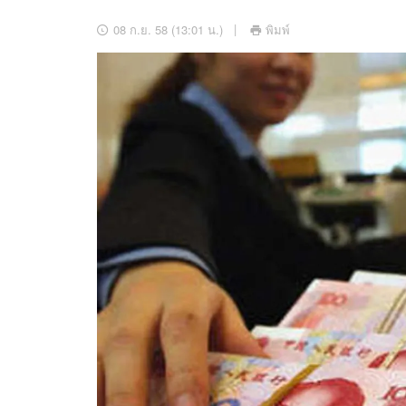
อัปเดตจีน
08 ก.ย. 58 (13:01 น.)
พิมพ์
เช็กข่าวชัวร์
ติดตามสนุกโซเชี
ดาวน์โหลดสนุกแอปฟรี
สงวนลิขสิทธิ์ ©
2569
บริษัท อิมเมจ ฟิวเจอร์ (ประเทศไทย) จำกัด