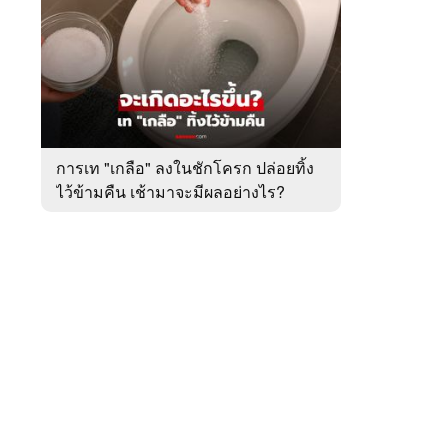
สัปดาห์
ของ
หมวด
ต่าง
 WeTV
ประเทศ
การเท "เกลือ" ลงในชักโครก ปล่อยทิ้ง
ไว้ข้ามคืน เช้ามาจะมีผลอย่างไร?
ติดต่อโฆษณา
tencentthbd
sales@tencent.co.th
รา
ร้องเรียนเนื้อหาไม่เหมาะสม
แนะนำติชม แจ้งปัญหาการใช้งาน