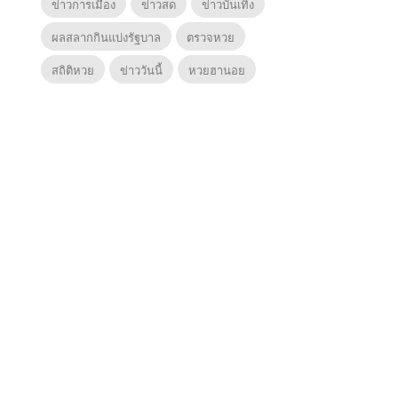
ข่าวการเมือง
ข่าวสด
ข่าวบันเทิง
ผลสลากกินแบ่งรัฐบาล
ตรวจหวย
สถิติหวย
ข่าววันนี้
หวยฮานอย