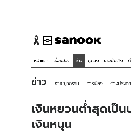
หน้าแรก
เรื่องฮอต
ข่าว
ดูดวง
ข่าวบันเทิง
ก
ข่าว
ข่าว
ดูดวง - 
อาชญากรรม
การเมือง
ต่างประเทศ
เรื่องฮอต
ดูดวง
ข่าว
หวยไทย
เงินหยวนต่ำสุดเป็นปร
ข่าวบันเทิง
สถิติหวยไท
เงินหนุน
ข่าวกีฬา
หวยลาว
ข่าวเศรษฐกิจ