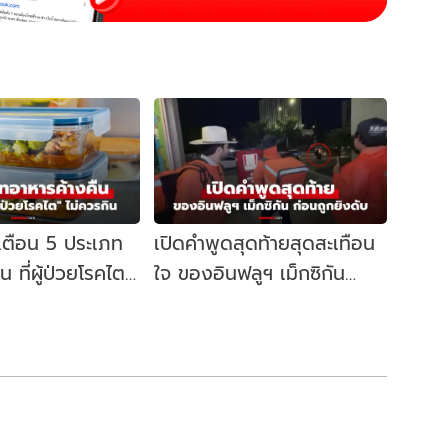
เตือน 5 ประเภท
เปิดคำพูดสุดท้ายสุดสะเทือน
น ที่ผู้ป่วยโรคไต
ใจ ของอินฟลูฯ เม็กซิกัน
ันตรายถึงชีวิต
ก่อนถูกยิงเสียชีวิตขณะไลฟ์
สด