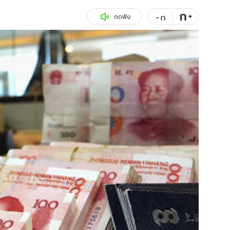
ก
สุขภาพ
+
ดูทีวี
-
ก
กดฟัง
เที่ยว-กิน
WeTV
Tasteful Thailand
Exclusive
Sanook Choice
นิยาย
ยลได้ที่
ร่วมงานกับเ