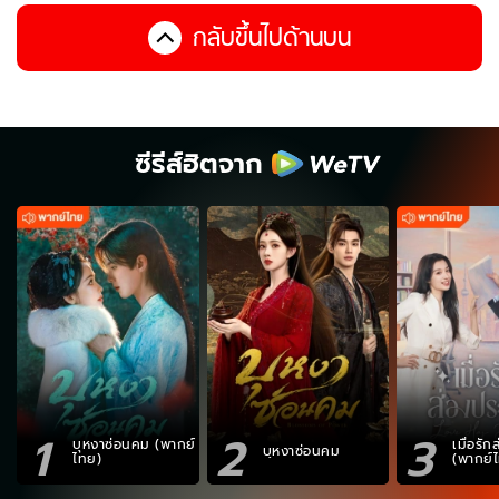
กลับขึ้นไปด้านบน
ซีรีส์ฮิตจาก
1
2
3
บุหงาซ่อนคม (พากย์
เมื่อรั
บุหงาซ่อนคม
ไทย)
(พากย์