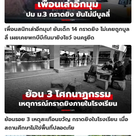
เพื่อนสนิทเล่าอีกมุม! ยันเด็ก 14 กราดยิง ไม่เคยถูกบูล
ลี่ เผยเคยพกบีบีกันมายิงโชว์ จนครูยึด
ย้อนรอย 3 เหตุสะเทือนขวัญ กราดยิงในโรงเรียน เมื่อ
สถานศึกษาไม่ใช่พื้นที่ปลอดภัย