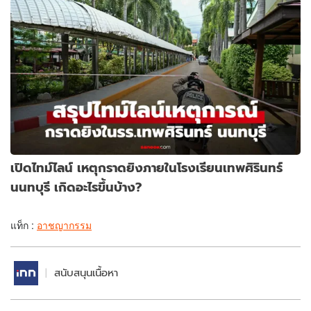
เปิดไทม์ไลน์ เหตุกราดยิงภายในโรงเรียนเทพศิรินทร์
นนทบุรี เกิดอะไรขึ้นบ้าง?
แท็ก :
อาชญากรรม
สนับสนุนเนื้อหา