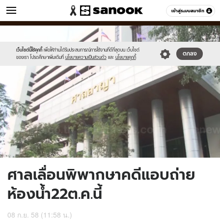
ข่าว
เข้าสู่ระบบสมาชิก
หมวดอื่นๆ
//s.isanook.com/ns/0/ud/372/1861826/644475-
Sanook
//s.isanook.com/sr/0/images/logo-
600
60
01.jpg
new-
sanook.png
เว็บไซต์นี้ใช้คุกกี้
เพื่อให้ท่านได้รับประสบการณ์การใช้งานที่ดีที่สุดบน เว็บไซต์
ตกลง
ของเรา โปรดศึกษาเพิ่มเติมที่
นโยบายความเป็นส่วนตัว
และ
นโยบายคุกกี้
ศาลเลื่อนพิพากษาคดีแอบถ่าย
ห้องน้ำ22ต.ค.นี้
08 ก.ย. 58 (11:58 น.)