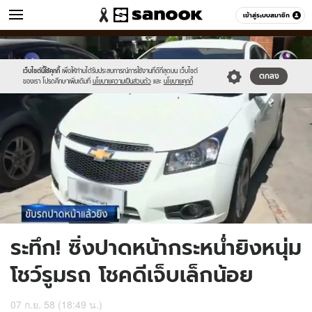
ข่าว
เข้าสู่ระบบสมาชิก
หมวดอื่นๆ
//s.isanook.com/ns/0/ud/372/1861462/news09.jpg
Sanook
//s.isanook.com/sr/0/images/logo-
600
60
new-
sanook.png
เว็บไซต์นี้ใช้คุกกี้
เพื่อให้ท่านได้รับประสบการณ์การใช้งานที่ดีที่สุดบน เว็บไซต์
ตกลง
ของเรา โปรดศึกษาเพิ่มเติมที่
นโยบายความเป็นส่วนตัว
และ
นโยบายคุกกี้
ระทึก! ซิ่งปาดหน้ากระหน่ำยิงหนุ่ม
โชว์รูมรถ โชคดีเจ็บเล็กน้อย
07 ก.ย. 58 (18:49 น.)