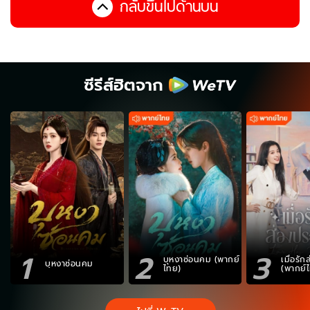
กลับขึ้นไปด้านบน
ซีรีส์ฮิตจาก
1
2
3
บุหงาซ่อนคม (พากย์
เมื่อรั
บุหงาซ่อนคม
ไทย)
(พากย์