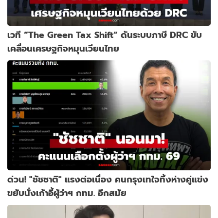
เวที “The Green Tax Shift” ดันระบบภาษี DRC ขับ
เคลื่อนเศรษฐกิจหมุนเวียนไทย
ด่วน! "ชัชชาติ" แรงต่อเนื่อง คนกรุงเทใจทิ้งห่างคู่แข่ง
ขยับนั่งเก้าอี้ผู้ว่าฯ กทม. อีกสมัย