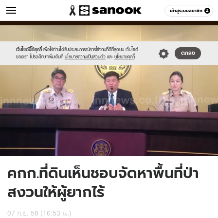
ข่าว
เข้าสู่ระบบสมาชิก
หมวดอื่นๆ
//s.isanook.com/ns/0/ud/372/1861334/644313-
Sanook
//s.isanook.com/sr/0/images/logo-
600
60
01.jpg
new-
sanook.png
เว็บไซต์นี้ใช้คุกกี้
เพื่อให้ท่านได้รับประสบการณ์การใช้งานที่ดีที่สุดบน เว็บไซต์
ตกลง
ของเรา โปรดศึกษาเพิ่มเติมที่
นโยบายความเป็นส่วนตัว
และ
นโยบายคุกกี้
คกก.ที่ดินเห็นชอบจัดหาพื้นที่ป่า
สงวนให้ผู้ยากไร้
07 ก.ย. 58 (16:53 น.)