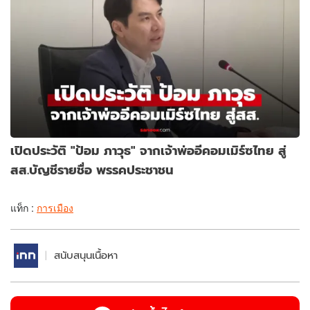
เปิดประวัติ "ป้อม ภาวุธ" จากเจ้าพ่ออีคอมเมิร์ซไทย สู่
สส.บัญชีรายชื่อ พรรคประชาชน
แท็ก :
การเมือง
สนับสนุนเนื้อหา