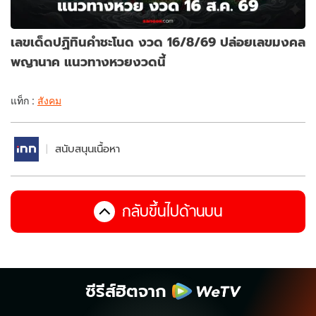
เลขเด็ดปฏิทินคำชะโนด งวด 16/8/69 ปล่อยเลขมงคล
พญานาค แนวทางหวยงวดนี้
แท็ก :
สังคม
สนับสนุนเนื้อหา
กลับขึ้นไปด้านบน
ซีรีส์ฮิตจาก