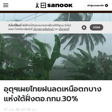
ข่าว
เข้าสู่ระบบสมาชิก
หมวดอื่นๆ
//s.isanook.com/ns/0/ud/372/1860970/644132-
Sanook
//s.isanook.com/sr/0/images/logo-
600
60
02.jpg
new-
sanook.png
เว็บไซต์นี้ใช้คุกกี้
เพื่อให้ท่านได้รับประสบการณ์การใช้งานที่ดีที่สุดบน เว็บไซต์
ตกลง
ของเรา โปรดศึกษาเพิ่มเติมที่
นโยบายความเป็นส่วนตัว
และ
นโยบายคุกกี้
อุตุฯเผยไทยฝนลดเหนือตกบาง
แห่งใต้ฝั่งตอ.กทม.30%
07 ก.ย. 58 (07:02 น.)