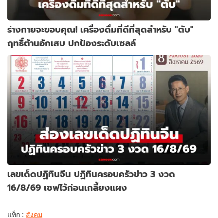
ร่างกายจะขอบคุณ! เครื่องดื่มที่ดีที่สุดสำหรับ "ตับ"
ฤทธิ์ต้านอักเสบ ปกป้องระดับเซลล์
เลขเด็ดปฏิทินจีน ปฏิทินครอบครัวข่าว 3 งวด
16/8/69 เซฟไว้ก่อนเกลี้ยงแผง
แท็ก :
สังคม