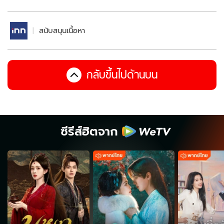
สนับสนุนเนื้อหา
กลับขึ้นไปด้านบน
ซีรีส์ฮิตจาก