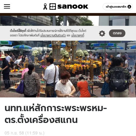
ข่าว
เข้าสู่ระบบสมาชิก
หมวดอื่นๆ
//s.isanook.com/ns/0/ud/372/1860342/643915-
Sanook
//s.isanook.com/sr/0/images/logo-
600
60
01.jpg
new-
sanook.png
เว็บไซต์นี้ใช้คุกกี้
เพื่อให้ท่านได้รับประสบการณ์การใช้งานที่ดีที่สุดบน เว็บไซต์
ตกลง
ของเรา โปรดศึกษาเพิ่มเติมที่
นโยบายความเป็นส่วนตัว
และ
นโยบายคุกกี้
นทท.แห่สักการะพระพรหม-
ตร.ตั้งเครื่องสแกน
05 ก.ย. 58 (11:59 น.)