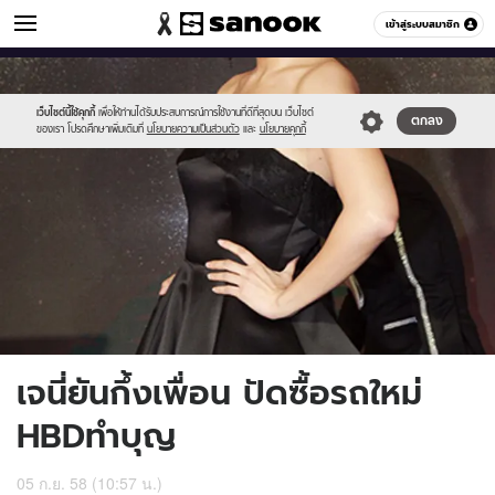
ข่าวบันเทิง
เข้าสู่ระบบสมาชิก
หมวดอื่นๆ
//s.isanook.com/ns/0/ud/372/1860306/643902-
Sanook
//s.isanook.com/sr/0/images/logo-
600
60
01.jpg
new-
sanook.png
เว็บไซต์นี้ใช้คุกกี้
เพื่อให้ท่านได้รับประสบการณ์การใช้งานที่ดีที่สุดบน เว็บไซต์
ตกลง
ของเรา โปรดศึกษาเพิ่มเติมที่
นโยบายความเป็นส่วนตัว
และ
นโยบายคุกกี้
เจนี่ยันกึ้งเพื่อน ปัดซื้อรถใหม่
HBDทำบุญ
05 ก.ย. 58 (10:57 น.)