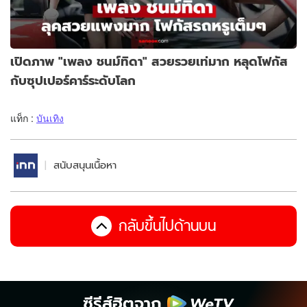
เปิดภาพ "เพลง ชนม์ทิดา" สวยรวยเท่มาก หลุดโฟกัส
กับซุปเปอร์คาร์ระดับโลก
แท็ก :
บันเทิง
สนับสนุนเนื้อหา
กลับขึ้นไปด้านบน
ซีรีส์ฮิตจาก