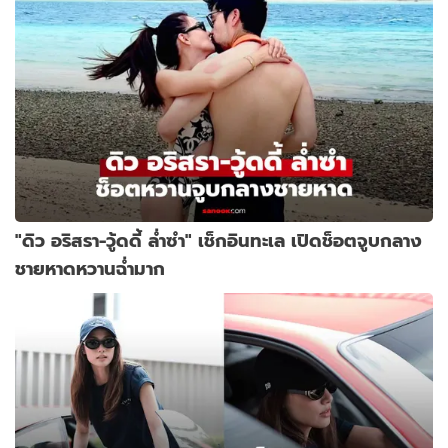
"ดิว อริสรา-วู้ดดี้ ล่ำซำ" เช็กอินทะเล เปิดช็อตจูบกลาง
ชายหาดหวานฉ่ำมาก