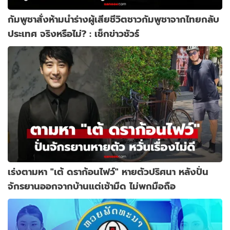
กัมพูชาสั่งห้ามนำร่างผู้เสียชีวิตชาวกัมพูชาจากไทยกลับ
ประเทศ จริงหรือไม่? : เช็กข่าวชัวร์
เร่งตามหา "เต้ ดราก้อนไฟว์" หายตัวปริศนา หลังปั่น
จักรยานออกจากบ้านแต่เช้ามืด ไม่พกมือถือ