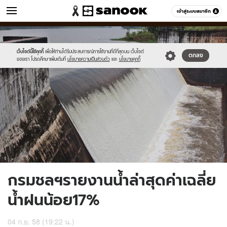
ข่าว
เข้าสู่ระบบสมาชิก
หมวดอื่นๆ
//s.isanook.com/ns/0/ud/372/1860138/643841-
Sanook
//s.isanook.com/sr/0/images/logo-
600
60
01.jpg
new-
sanook.png
เว็บไซต์นี้ใช้คุกกี้
เพื่อให้ท่านได้รับประสบการณ์การใช้งานที่ดีที่สุดบน เว็บไซต์
ตกลง
ของเรา โปรดศึกษาเพิ่มเติมที่
นโยบายความเป็นส่วนตัว
และ
นโยบายคุกกี้
กรมชลฯรายงานน้ำล่าสุดค่าเฉลี่ย
น้ำฝนน้อย17%
04 ก.ย. 58 (19:22 น.)