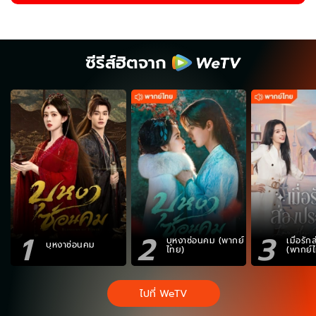
ซีรีส์ฮิตจาก
1
2
3
บุหงาซ่อนคม (พากย์
เมื่อรั
บุหงาซ่อนคม
ไทย)
(พากย์
ไปที่ WeTV