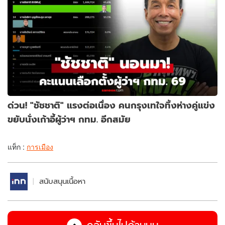
ด่วน! "ชัชชาติ" แรงต่อเนื่อง คนกรุงเทใจทิ้งห่างคู่แข่ง
ขยับนั่งเก้าอี้ผู้ว่าฯ กทม. อีกสมัย
แท็ก :
การเมือง
สนับสนุนเนื้อหา