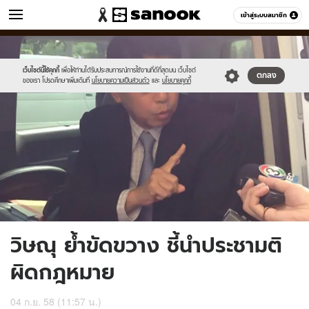
ข่าว
เข้าสู่ระบบสมาชิก
หมวดอื่นๆ
//s.isanook.com/ns/0/ud/371/1859738/643705-
Sanook
//s.isanook.com/sr/0/images/logo-
600
60
03.jpg
new-
sanook.png
เว็บไซต์นี้ใช้คุกกี้
เพื่อให้ท่านได้รับประสบการณ์การใช้งานที่ดีที่สุดบน เว็บไซต์
ตกลง
ของเรา โปรดศึกษาเพิ่มเติมที่
นโยบายความเป็นส่วนตัว
และ
นโยบายคุกกี้
วิษณุ ย้ำขัดขวาง ชี้นำประชามติ
ผิดกฎหมาย
04 ก.ย. 58 (11:57 น.)