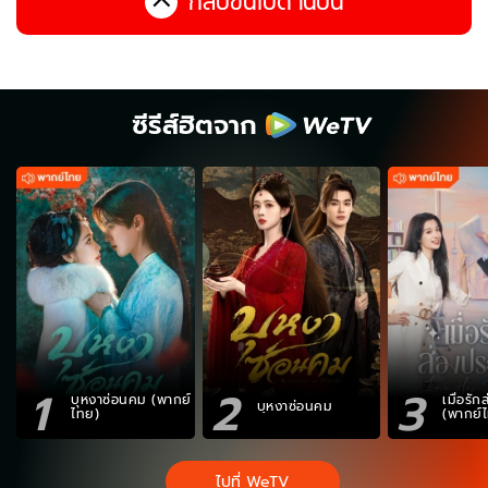
กลับขึ้นไปด้านบน
ซีรีส์ฮิตจาก
1
2
3
บุหงาซ่อนคม (พากย์
เมื่อรั
บุหงาซ่อนคม
ไทย)
(พากย์
ไปที่ WeTV