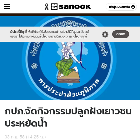
ข่าว
เข้าสู่ระบบสมาชิก
หมวดอื่นๆ
//s.isanook.com/ns/0/ud/371/1859226/643513-
Sanook
//s.isanook.com/sr/0/images/logo-
600
60
01.jpg
new-
sanook.png
เว็บไซต์นี้ใช้คุกกี้
เพื่อให้ท่านได้รับประสบการณ์การใช้งานที่ดีที่สุดบน เว็บไซต์
ตกลง
ของเรา โปรดศึกษาเพิ่มเติมที่
นโยบายความเป็นส่วนตัว
และ
นโยบายคุกกี้
กปภ.จัดกิจกรรมปลูกฝังเยาวชน
ประหยัดน้ำ
03 ก.ย. 58 (14:25 น.)