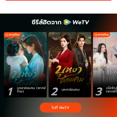
ซีรีส์ฮิตจาก
1
2
3
บุหงาซ่อนคม (พากย์
เมื่อรั
บุหงาซ่อนคม
ไทย)
(พากย์
ไปที่ WeTV