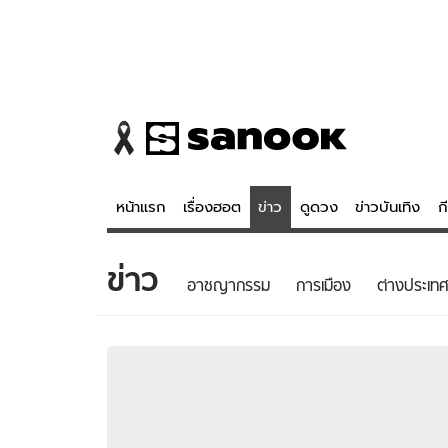
หน้าแรก
เรื่องฮอต
ข่าว
ดูดวง
ข่าวบันเทิง
ก
ข่าว
ข่าว
ดูดวง - 
อาชญากรรม
การเมือง
ต่างประเทศ
เรื่องฮอต
ดูดวง
ข่าว
หวยไทย
ข่าวบันเทิง
สถิติหวยไท
ข่าวกีฬา
หวยลาว
ข่าวเศรษฐกิจ