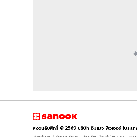
อัปเดตจีน
เช็กข่าวชัวร์
ติดตามสนุกโซเชี
ดาวน์โหลดสนุกแอปฟรี
สงวนลิขสิทธิ์ ©
2569
บริษัท อิมเมจ ฟิวเจอร์ (ประเทศไทย) จำกัด
สงวนลิขสิทธิ์ ©
2569
บริษัท อิมเมจ ฟิวเจอร์ (ประเ