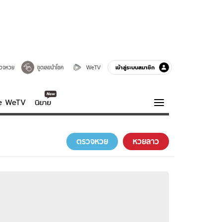
เข้าสู่ระบบสมาชิก
วจหวย
ขูดเลขนำโชค
WeTV
ve WeTV
นิยาย
รบรส
ความรู้รอบตัว
ตรวจหวย
หวยลาว
ฮาวทู
กูรู-รอบรู้