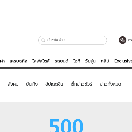
ตร
ีฬา
เศรษฐกิจ
ไลฟ์สไตล์
รถยนต์
ไอที
วัยรุ่น
คลิป
Exclusi
ตรวจหวย
ไลฟ์สไตล์
บันเทิงค
สังคม
บันเทิง
อัปเดตจีน
เช็กข่าวชัวร์
ข่าวทั้งหมด
ผู้หญิง
หนัง-ละคร
ผู้ชาย
เพลง
ย
วัยรุ่น
เกมส์
500
ไอที
คลิป
รถยนต์
พอดแคสต์