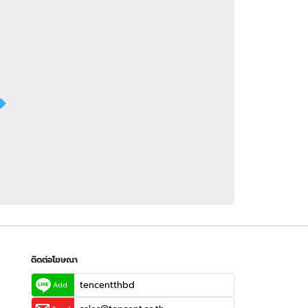
 WeTV
ติดต่อโฆษณา
tencentthbd
sales@tencent.co.th
รา
ร้องเรียนเนื้อหาไม่เหมาะสม
แนะนำติชม แจ้งปัญหาการใช้งาน
ติดต่อโฆษณา
tencentthbd
Add