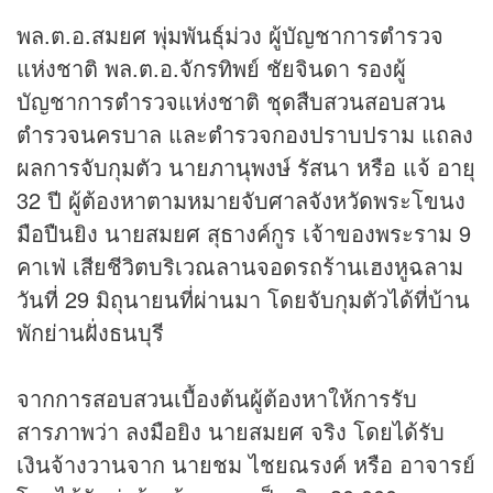
พล.ต.อ.สมยศ พุ่มพันธุ์ม่วง ผู้บัญชาการตำรวจ
แห่งชาติ พล.ต.อ.จักรทิพย์ ชัยจินดา รองผู้
บัญชาการตำรวจแห่งชาติ ชุดสืบสวนสอบสวน
ตำรวจนครบาล และตำรวจกองปราบปราม แถลง
ผลการจับกุมตัว นายภานุพงษ์ รัสนา หรือ แจ้ อายุ
32 ปี ผู้ต้องหาตามหมายจับศาลจังหวัดพระโขนง
มือปืนยิง นายสมยศ สุธางค์กูร เจ้าของพระราม 9
คาเฟ่ เสียชีวิตบริเวณลานจอดรถร้านเฮงหูฉลาม
วันที่ 29 มิถุนายนที่ผ่านมา โดยจับกุมตัวได้ที่บ้าน
พักย่านฝั่งธนบุรี
จากการสอบสวนเบื้องต้นผู้ต้องหาให้การรับ
สารภาพว่า ลงมือยิง นายสมยศ จริง โดยได้รับ
เงินจ้างวานจาก นายชม ไชยณรงค์ หรือ อาจารย์