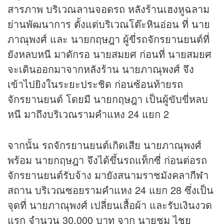
สารภาพ บริเวณลานจอดรถ หลังร้านเฮงหูฉลาม
ย่านพัฒนาการ ตั้งแต่บริเวณโต๊ะหินอ่อน ที่ นาย
ภาณุพงศ์ และ นายกฤษฎา ผู้ขี่รถจักรยานยนต์ที่
ยังหลบหนี มาดักรอ นายสมยศ ก่อนที่ นายสมยศ
จะเดินออกมาจากหลังร้าน นายภาณุพงศ์ จึง
เข้าไปยิงในระยะประชิด ก่อนซ้อนท้ายรถ
จักรยานยนต์ โดยมี นายกฤษฎา เป็นผู้ขับขี่หลบ
หนี มาถึงบริเวณรามคำแหง 24 แยก 2
จากนั้น รถจักรยานยนต์เกิดเสีย นายภาณุพงศ์
พร้อม นายกฤษฎา จึงได้ขึ้นรถแท็กซี่ ก่อนต่อรถ
จักรยานยนต์รับจ้าง มายังสนามราชมังคลา
กีฬา
สถาน บริเวณซอยรามคำแหง 24 แยก 28 ซึ่งเป็น
จุดที่ นายภาณุพงศ์ เปลี่ยนเสื้อผ้า และรับเงินงวด
แรก จำนวน 30,000 บาท จาก นายชม ไชย