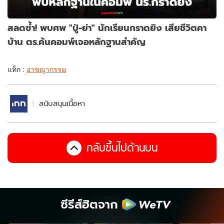
สลดซ้ำ! พบศพ "ปู่-ย่า" นักเรียนกราดยิง เสียชีวิตคา
บ้าน ตร.ค้นคอมพ์เจอหลักฐานสำคัญ
แท็ก :
อาชญากรรม
สนับสนุนเนื้อหา
กลับขึ้นไปด้านบน
ซีรีส์ฮิตจาก