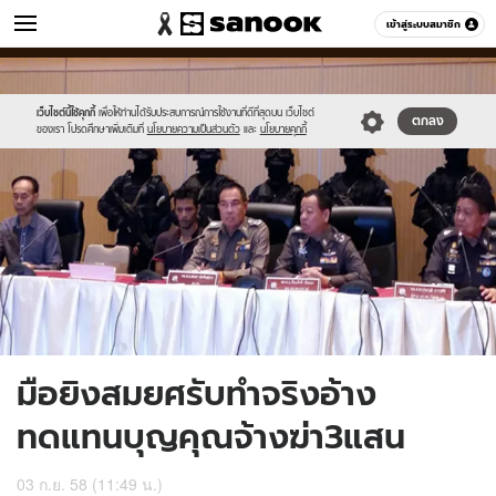
ข่าว
เข้าสู่ระบบสมาชิก
หมวดอื่นๆ
//s.isanook.com/ns/0/ud/371/1859102/643463-
Sanook
//s.isanook.com/sr/0/images/logo-
600
60
01.jpg
new-
sanook.png
เว็บไซต์นี้ใช้คุกกี้
เพื่อให้ท่านได้รับประสบการณ์การใช้งานที่ดีที่สุดบน เว็บไซต์
ตกลง
ของเรา โปรดศึกษาเพิ่มเติมที่
นโยบายความเป็นส่วนตัว
และ
นโยบายคุกกี้
มือยิงสมยศรับทำจริงอ้าง
ทดแทนบุญคุณจ้างฆ่า3แสน
03 ก.ย. 58 (11:49 น.)