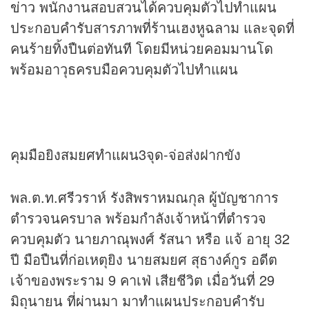
ข่าว
พนักงานสอบสวนได้ควบคุมตัวไปทำแผน
ประกอบคำรับสารภาพที่ร้านเฮงหูฉลาม และจุดที่
คนร้ายทิ้งปืนต่อทันที โดยมีหน่วยคอมมานโด
พร้อมอาวุธครบมือควบคุมตัวไปทำแผน
คุมมือยิงสมยศทำแผน3จุด-จ่อส่งฝากขัง
พล.ต.ท.ศรีวราห์ รังสิพราหมณกุล ผู้บัญชาการ
ตำรวจนครบาล พร้อมกำลังเจ้าหน้าที่ตำรวจ
ควบคุมตัว นายภาณุพงศ์ รัสนา หรือ แจ้ อายุ 32
ปี มือปืนที่ก่อเหตุยิง นายสมยศ สุธางค์กูร อดีต
เจ้าของพระราม 9 คาเฟ่ เสียชีวิต เมื่อวันที่ 29
มิถุนายน ที่ผ่านมา มาทำแผนประกอบคำรับ