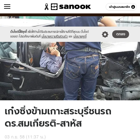
ข่าว
เข้าสู่ระบบสมาชิก
หมวดอื่นๆ
//s.isanook.com/ns/0/ud/371/1859090/643459-
Sanook
//s.isanook.com/sr/0/images/logo-
600
60
02.jpg
new-
sanook.png
เว็บไซต์นี้ใช้คุกกี้
เพื่อให้ท่านได้รับประสบการณ์การใช้งานที่ดีที่สุดบน เว็บไซต์
ตกลง
ของเรา โปรดศึกษาเพิ่มเติมที่
นโยบายความเป็นส่วนตัว
และ
นโยบายคุกกี้
เก๋งซิ่งข้ามเกาะสระบุรีชนรถ
ดร.สมเกียรติ-สาหัส
03 ก.ย. 58 (11:37 น.)