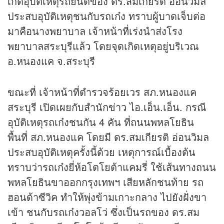
เกิดอุบัติเหตุรถยนต์ของ ดร.สมเกียรติ อ่อนวิมล
ประสบอุบัติเหตุชนกับรถเก๋ง ทราบผู้บาดเจ็บต่อ
มาคือนางพยาบาล เจ้าหน้าที่เร่งนำส่งโรง
พยาบาลสระบุรีแล้ว โดยจุดเกิดเหตุอยู่บริเวณ
อ.หนองแค จ.สระบุรี
ขณะที่ เจ้าหน้าที่ตำรวจร้อยเวร สภ.หนองแค
สระบุรี เปิดเผยกับสำนัก
ข่าว
ไอ.เอ็น.เอ็น. กรณี
อุบัติเหตุรถเก๋งชนกัน 4 คัน ที่ถนนพหลโยธิน
พื้นที่ สภ.หนองแค โดยมี ดร.สมเกียรติ อ่อนวิมล
ประสบอุบัติเหตุครั้งนี้ด้วย เหตุการณ์เบื้องต้น
ทราบว่ารถเก๋งยี่ห้อโตโยต้าแคมรี่ ใช้เส้นทางถนน
พหลโยธินขาออกกรุงเทพฯ เสียหลักชนท้าย รถ
ฮอนด้าซีวิค ทำให้พุ่งข้ามเกาะกลาง ไปยังฝั่งขา
เข้า ชนกับรถเก๋งวอลโว่ ซึ่งเป็นรถของ ดร.สม