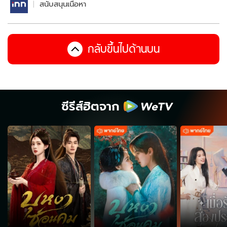
สนับสนุนเนื้อหา
กลับขึ้นไปด้านบน
ซีรีส์ฮิตจาก