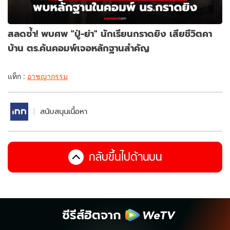
สลดซ้ำ! พบศพ "ปู่-ย่า" นักเรียนกราดยิง เสียชีวิตคา
บ้าน ตร.ค้นคอมพ์เจอหลักฐานสำคัญ
แท็ก :
อาชญากรรม
สนับสนุนเนื้อหา
กลับขึ้นไปด้านบน
ซีรีส์ฮิตจาก