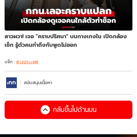
สาวผวา! เจอ "คราบปริศนา" บนกางเกงใน เปิดกล้อง
เช็ก รู้ตัวคนทำถึงกับพูดไม่ออก
แท็ก :
ต่างประเทศ
สนับสนุนเนื้อหา
กลับขึ้นไปด้านบน