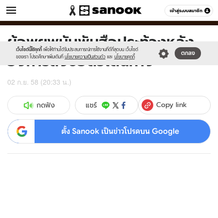
ข่าว
เข้าสู่ระบบสมาชิก
หมวดอื่นๆ
ผู้อพยพนับพันฮือประท้วงหลัง
Sanook
//s.isanook.com/sr/0/images/logo-
600
60
new-
เว็บไซต์นี้ใช้คุกกี้
เพื่อให้ท่านได้รับประสบการณ์การใช้งานที่ดีที่สุดบน เว็บไซต์
ฮังการีสั่งซื้อตั๋วเดินทาง
ตกลง
sanook.png
ของเรา โปรดศึกษาเพิ่มเติมที่
นโยบายความเป็นส่วนตัว
และ
นโยบายคุกกี้
02 ก.ย. 58 (20:33 น.)
Copy link
แชร์
กดฟัง
ตั้ง Sanook เป็นข่าวโปรดบน Google