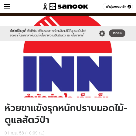
ข่าว
เข้าสู่ระบบสมาชิก
หมวดอื่นๆ
//s.isanook.com/ns/0/ud/371/1858022/643026-
Sanook
//s.isanook.com/sr/0/images/logo-
600
60
01.jpg
new-
sanook.png
เว็บไซต์นี้ใช้คุกกี้
เพื่อให้ท่านได้รับประสบการณ์การใช้งานที่ดีที่สุดบน เว็บไซต์
ตกลง
ของเรา โปรดศึกษาเพิ่มเติมที่
นโยบายความเป็นส่วนตัว
และ
นโยบายคุกกี้
ห้วยขาแข้งรุกหนักปราบมอดไม้-
ดูแลสัตว์ป่า
01 ก.ย. 58 (16:09 น.)