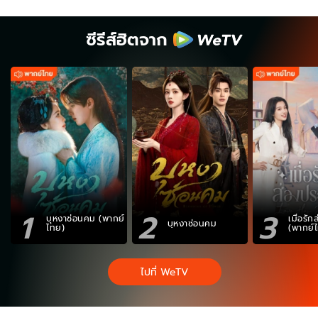
ซีรีส์ฮิตจาก
1
2
3
บุหงาซ่อนคม (พากย์
เมื่อรั
บุหงาซ่อนคม
ไทย)
(พากย์
ไปที่ WeTV