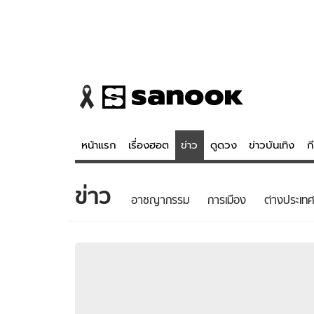
หน้าแรก
เรื่องฮอต
ข่าว
ดูดวง
ข่าวบันเทิง
ก
ข่าว
ข่าว
ดูดวง - 
อาชญากรรม
การเมือง
ต่างประเทศ
เรื่องฮอต
ดูดวง
ข่าว
หวยไทย
ข่าวบันเทิง
สถิติหวยไท
ข่าวกีฬา
หวยลาว
ข่าวเศรษฐกิจ