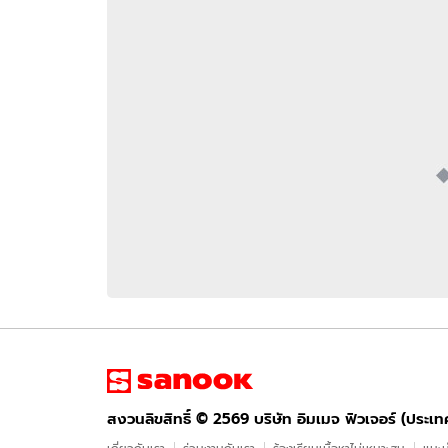
อัปเดตจีน
เช็กข่าวชัวร์
ติดตามสนุกโซเชี
ดาวน์โหลดสนุกแอปฟรี
สงวนลิขสิทธิ์ ©
2569
บริษัท อิมเมจ ฟิวเจอร์ (ประเทศไทย) จำกัด
สงวนลิขสิทธิ์ ©
2569
บริษัท อิมเมจ ฟิวเจอร์ (ประเ