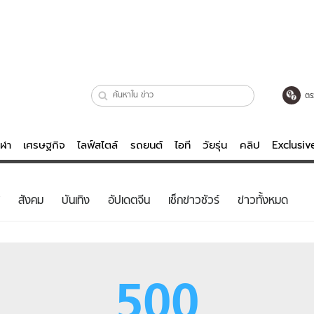
ตร
ีฬา
เศรษฐกิจ
ไลฟ์สไตล์
รถยนต์
ไอที
วัยรุ่น
คลิป
Exclusi
ตรวจหวย
ไลฟ์สไตล์
บันเทิงค
สังคม
บันเทิง
อัปเดตจีน
เช็กข่าวชัวร์
ข่าวทั้งหมด
ผู้หญิง
หนัง-ละคร
ผู้ชาย
เพลง
ย
วัยรุ่น
เกมส์
500
ไอที
คลิป
รถยนต์
พอดแคสต์