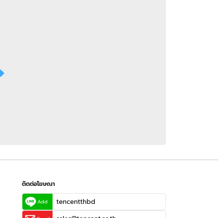
 WeTV
ติดต่อโฆษณา
tencentthbd
sales@tencent.co.th
รา
ร้องเรียนเนื้อหาไม่เหมาะสม
แนะนำติชม แจ้งปัญหาการใช้งาน
ติดต่อโฆษณา
tencentthbd
Add