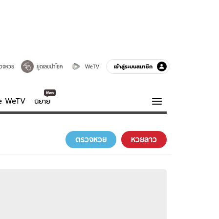
เข้าสู่ระบบสมาชิก
วจหวย
ขูดเลขนำโชค
WeTV
ve WeTV
นิยาย
รบรส
ความรู้รอบตัว
ตรวจหวย
หวยลาว
ฮาวทู
กูรู-รอบรู้