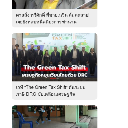
ศาลสั่ง ทวีศักดิ์ พี่ชายเนวิน ล้มละลาย!
เผยยังหลบหนีคดีบงการฆ่านาน
เกือบ10ปี
เวที “The Green Tax Shift” ดันระบบ
ภาษี DRC ขับเคลื่อนเศรษฐกิจ
หมุนเวียนไทย