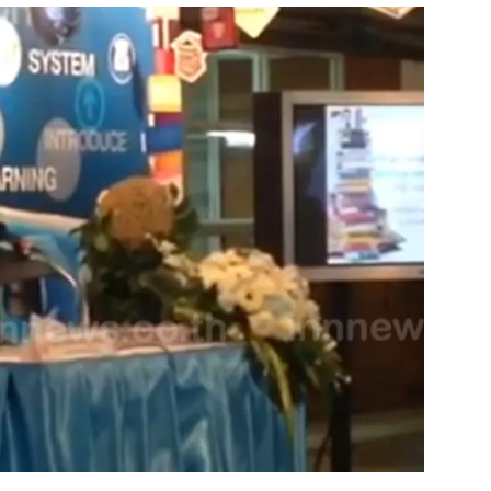
สุขภาพ
ดูทีวี
เที่ยว-กิน
WeTV
Tasteful Thailand
Exclusive
Sanook Choice
นิยาย
ยลได้ที่
ร่วมงานกับเ