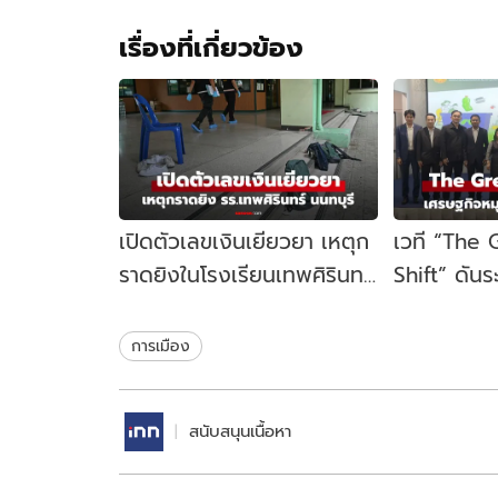
เรื่องที่เกี่ยวข้อง
เปิดตัวเลขเงินเยียวยา เหตุก
เวที “The
ราดยิงในโรงเรียนเทพศิรินทร์
Shift” ดัน
นนทบุรี รัฐบาลจ่ายเท่าไหร่?
เคลื่อนเศร
ไทย
การเมือง
สนับสนุนเนื้อหา