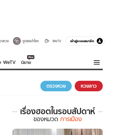
เข้าสู่ระบบสมาชิก
วจหวย
ขูดเลขนำโชค
WeTV
ve WeTV
นิยาย
รบรส
ความรู้รอบตัว
ตรวจหวย
หวยลาว
ฮาวทู
กูรู-รอบรู้
เรื่องฮอตในรอบสัปดาห์
เรื่อง
ของ
หมวด
การเมือง
ฮอต
ใน
รอบ