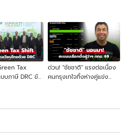
 Green Tax
ด่วน! "ชัชชาติ" แรงต่อเนื่อง
ระบบภาษี DRC ขับ
คนกรุงเทใจทิ้งห่างคู่แข่ง
ษฐกิจหมุนเวียน
ขยับนั่งเก้าอี้ผู้ว่าฯ กทม. อีก
สมัย