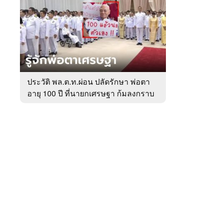
สัปดาห์
ของ
หมวด
การเมือง
 WeTV
ประวัติ พล.ต.ท.ผ่อน ปลัดรักษา พ่อตา
อายุ 100 ปี ที่นายกเศรษฐา ก้มลงกราบ
ติดต่อโฆษณา
ที่ตัก
tencentthbd
sales@tencent.co.th
รา
ร้องเรียนเนื้อหาไม่เหมาะสม
แนะนำติชม แจ้งปัญหาการใช้งาน