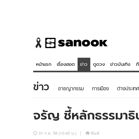
หน้าแรก
เรื่องฮอต
ข่าว
ดูดวง
ข่าวบันเทิง
ก
ข่าว
ข่าว
ดูดวง - 
อาชญากรรม
การเมือง
ต่างประเทศ
เรื่องฮอต
ดูดวง
ข่าว
หวยไทย
จรัญ ชี้หลักธรรมาธิ
ข่าวบันเทิง
สถิติหวยไท
ข่าวกีฬา
หวยลาว
01 ก.ย. 58 (10:45 น.)
พิมพ์
ข่าวเศรษฐกิจ