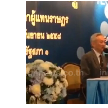
อัปเดตจีน
เช็กข่าวชัวร์
ติดตามสนุกโซเชี
ดาวน์โหลดสนุกแอปฟรี
สงวนลิขสิทธิ์ ©
2569
บริษัท อิมเมจ ฟิวเจอร์ (ประเทศไทย) จำกัด