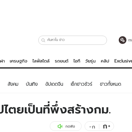
ตร
ีฬา
เศรษฐกิจ
ไลฟ์สไตล์
รถยนต์
ไอที
วัยรุ่น
คลิป
Exclusi
ตรวจหวย
ไลฟ์สไตล์
บันเทิงค
สังคม
บันเทิง
อัปเดตจีน
เช็กข่าวชัวร์
ข่าวทั้งหมด
ผู้หญิง
หนัง-ละคร
ผู้ชาย
เพลง
ปไตยเป็นที่พึ่งสร้างกม.
ย
วัยรุ่น
เกมส์
ไอที
คลิป
ก
+
-
ก
กดฟัง
รถยนต์
พอดแคสต์