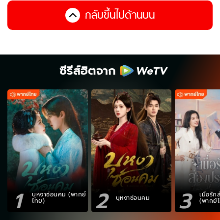
กลับขึ้นไปด้านบน
ซีรีส์ฮิตจาก
1
2
3
บุหงาซ่อนคม (พากย์
เมื่อรั
บุหงาซ่อนคม
ไทย)
(พากย์