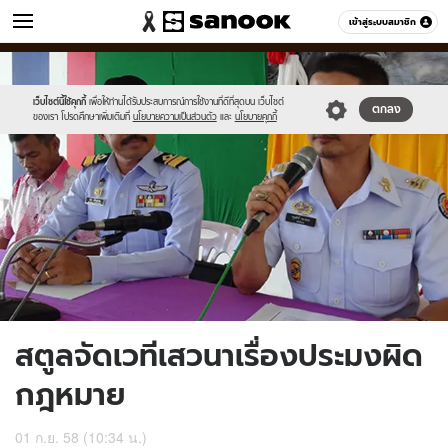
ข่าว
เข้าสู่ระบบสมาชิก
หมวดอื่นๆ
//s.isanook.com/ns/0/ud/371/1857750/642910-
Sanook
//s.isanook.com/sr/0/images/logo-
600
60
01.jpg
new-
sanook.png
เว็บไซต์นี้ใช้คุกกี้
เพื่อให้ท่านได้รับประสบการณ์การใช้งานที่ดีที่สุดบน เว็บไซต์
ตกลง
ของเรา โปรดศึกษาเพิ่มเติมที่
นโยบายความเป็นส่วนตัว
และ
นโยบายคุกกี้
สตูลจัดเวทีเสวนาเรื่องประมงผิด
กฎหมาย
01 ก.ย. 58 (10:34 น.)