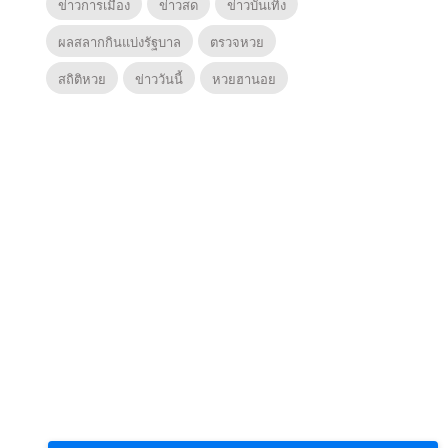
ข่าวการเมือง
ข่าวสด
ข่าวบันเทิง
ผลสลากกินแบ่งรัฐบาล
ตรวจหวย
สถิติหวย
ข่าววันนี้
หวยฮานอย
6
7
8
ยุทธ์
ตำนานจอมยุทธ์
ตำนานจอมยุทธ์
ซอโซ่ล
ภูตถังซาน 2
ภูตถังซาน: สำนัก
(Uncu