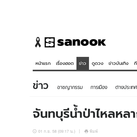
หน้าแรก
เรื่องฮอต
ข่าว
ดูดวง
ข่าวบันเทิง
ก
ข่าว
ข่าว
ดูดวง - 
อาชญากรรม
การเมือง
ต่างประเทศ
เรื่องฮอต
ดูดวง
ข่าว
หวยไทย
จันทบุรีน้ำป่าไหลห
ข่าวบันเทิง
สถิติหวยไท
ข่าวกีฬา
หวยลาว
01 ก.ย. 58 (09:17 น.)
พิมพ์
ข่าวเศรษฐกิจ