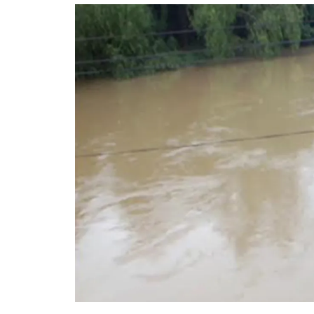
อัปเดตจีน
เช็กข่าวชัวร์
ติดตามสนุกโซเชี
ดาวน์โหลดสนุกแอปฟรี
สงวนลิขสิทธิ์ ©
2569
บริษัท อิมเมจ ฟิวเจอร์ (ประเทศไทย) จำกัด