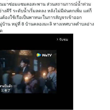
ะมาณมาซ่อมแซมคอสะพาน ส่วน
สถานการณ์น้ำท่วม
คีรี ระดับน้ำเริ่มลดลง หลังไม่มีฝนตกเพิ่ม แต่ก็
บ้านต้องใช้เรือเป็นพาหนะในการสัญจรเข้าออก
ู่บ้าน หมู่ที่ 8 บ้านคลองมะลิ ทางเทศบาลตำบลอ่าง
ัด
รับชม
arrow_forward_ios