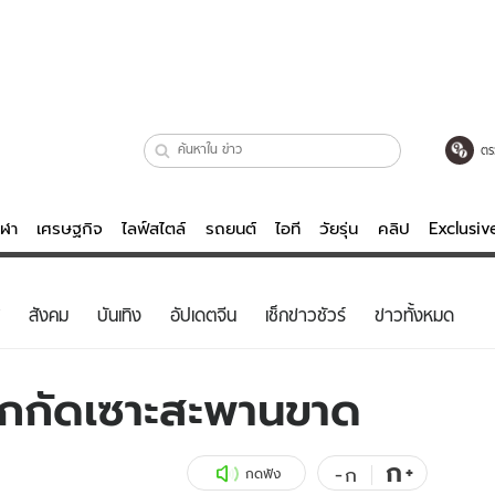
ตร
ีฬา
เศรษฐกิจ
ไลฟ์สไตล์
รถยนต์
ไอที
วัยรุ่น
คลิป
Exclusi
ตรวจหวย
ไลฟ์สไตล์
บันเทิงค
สังคม
บันเทิง
อัปเดตจีน
เช็กข่าวชัวร์
ข่าวทั้งหมด
ผู้หญิง
หนัง-ละคร
ผู้ชาย
เพลง
ลากกัดเซาะสะพานขาด
ย
วัยรุ่น
เกมส์
ไอที
คลิป
ก
+
-
ก
กดฟัง
รถยนต์
พอดแคสต์