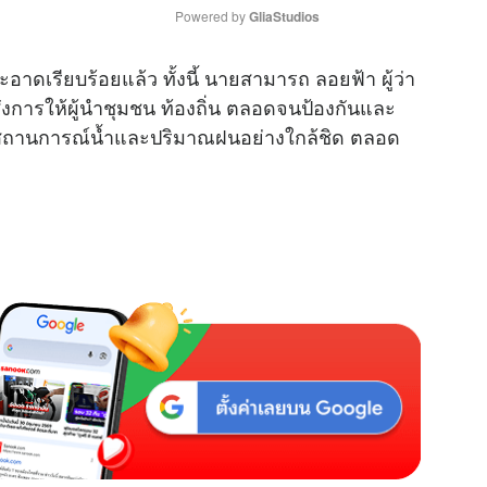
Powered by 
GliaStudios
ะอาดเรียบร้อยแล้ว ทั้งนี้ นายสามารถ ลอยฟ้า ผู้ว่า
M
ั่งการให้ผู้นำชุมชน ท้องถิ่น ตลอดจนป้องกันและ
u
ังสถานการณ์น้ำและปริมาณฝนอย่างใกล้ชิด ตลอด
t
e