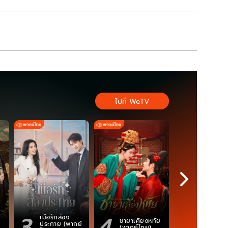
ไปที่ WeTV
3
4
5
เมื่อรักส่อง
ตำนานจอม
ชายาเคียงหทัย
ประกาย (พากย์
ภูตถังซาน
(พากย์ไทย)