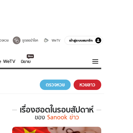
เข้าสู่ระบบสมาชิก
วจหวย
ขูดเลขนำโชค
WeTV
ve WeTV
นิยาย
รบรส
ความรู้รอบตัว
ตรวจหวย
หวยลาว
ฮาวทู
กูรู-รอบรู้
เรื่องฮอตในรอบสัปดาห์
เรื่อง
ของ
Sanook ข่าว
ฮอต
ใน
รอบ