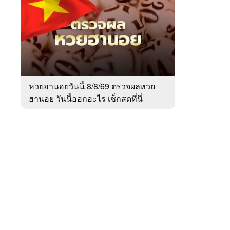
สัปดาห์
ของ
Sanook
ข่าว
 WeTV
หวยฮานอยวันนี้ 8/8/69 ตรวจผลหวย
ฮานอย วันนี้ออกอะไร เช็กสดที่นี่
ติดต่อโฆษณา
tencentthbd
sales@tencent.co.th
รา
ร้องเรียนเนื้อหาไม่เหมาะสม
แนะนำติชม แจ้งปัญหาการใช้งาน