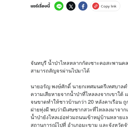
แชร์เรื่องนี้
Copy link
จันทบุรี น้ำป่าไหลหลากกัดเซาะคอสะพานคลอง
สามารถสัญจรผ่านไปมาได้
นายอรัญ พงษ์ศักดิ์ นายกเทศมนตรีเทศบาลตำบล
ความเสียหายจากน้ำป่าที่ไหลลงจากเขาใต้
จนขาดทำให้ชาวบ้านกว่า 20 หลังคาเรือน ถู
ฝายทุ่งผี พบว่ามีเศษซากสวะที่ไหลลงมาจากเ
น้ำป่ายังไหลเอ่อท่วมถนนเข้าหมู่บ้านหลายแ
สถานการณ์ไปที่ อำเภอมะขาม และจังหวัดจันทบ