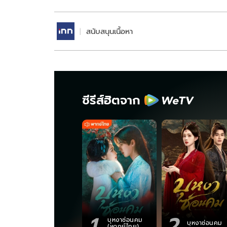
สนับสนุนเนื้อหา
ซีรีส์ฮิตจาก
1
2
บุหงาซ่อนคม
บุหงาซ่อนคม
(พากย์ไทย)