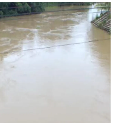
สุขภาพ
ดูทีวี
เที่ยว-กิน
WeTV
Tasteful Thailand
Exclusive
Sanook Choice
นิยาย
ยลได้ที่
ร่วมงานกับเ