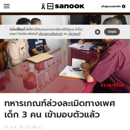
ข่าว
เข้าสู่ระบบสมาชิก
หมวดอื่นๆ
//s.isanook.com/ns/0/ud/371/1857566/dcevrefbv.jpg
Sanook
//s.isanook.com/sr/0/images/logo-
600
60
new-
sanook.png
เว็บไซต์นี้ใช้คุกกี้
เพื่อให้ท่านได้รับประสบการณ์การใช้งานที่ดีที่สุดบน เว็บไซต์
ตกลง
ของเรา โปรดศึกษาเพิ่มเติมที่
นโยบายความเป็นส่วนตัว
และ
นโยบายคุกกี้
ทหารเกณฑ์ล่วงละเมิดทางเพศ
เด็ก 3 คน เข้ามอบตัวแล้ว
31 ส.ค. 58 (20:26 น.)