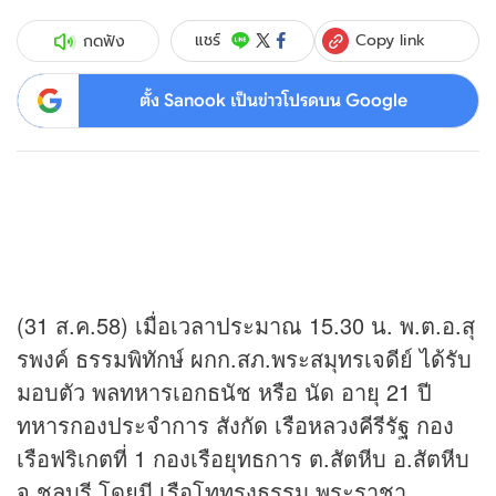
Copy link
แชร์
กดฟัง
ตั้ง Sanook เป็นข่าวโปรดบน Google
(31 ส.ค.58) เมื่อเวลาประมาณ 15.30 น. พ.ต.อ.สุ
รพงค์ ธรรมพิทักษ์ ผกก.สภ.พระสมุทรเจดีย์ ได้รับ
มอบตัว พลทหารเอกธนัช หรือ นัด อายุ 21 ปี
ทหารกองประจำการ สังกัด เรือหลวงคีรีรัฐ กอง
เรือฟริเกตที่ 1 กองเรือยุทธการ ต.สัตหีบ อ.สัตหีบ
จ.ชลบุรี โดยมี เรือโททรงธรรม พระราชา