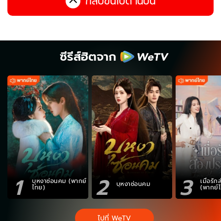
กลับขึ้นไปด้านบน
ซีรีส์ฮิตจาก
1
2
3
บุหงาซ่อนคม (พากย์
เมื่อรั
บุหงาซ่อนคม
ไทย)
(พากย์
ไปที่ WeTV