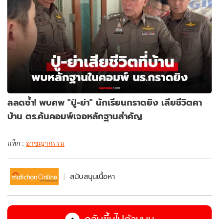
สลดซ้ำ! พบศพ "ปู่-ย่า" นักเรียนกราดยิง เสียชีวิตคา
บ้าน ตร.ค้นคอมพ์เจอหลักฐานสำคัญ
แท็ก :
อาชญากรรม
สนับสนุนเนื้อหา