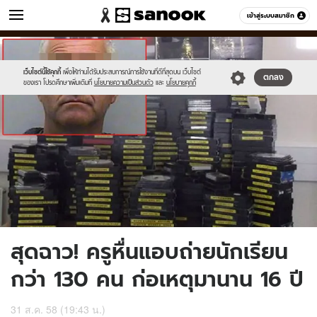
ข่าว
เข้าสู่ระบบสมาชิก
หมวดอื่นๆ
//s.isanook.com/ns/0/ud/371/1857542/dedfer.jpg
Sanook
//s.isanook.com/sr/0/images/logo-
600
60
new-
sanook.png
เว็บไซต์นี้ใช้คุกกี้
เพื่อให้ท่านได้รับประสบการณ์การใช้งานที่ดีที่สุดบน เว็บไซต์
ตกลง
ของเรา โปรดศึกษาเพิ่มเติมที่
นโยบายความเป็นส่วนตัว
และ
นโยบายคุกกี้
สุดฉาว! ครูหื่นแอบถ่ายนักเรียน
กว่า 130 คน ก่อเหตุมานาน 16 ปี
31 ส.ค. 58 (19:43 น.)