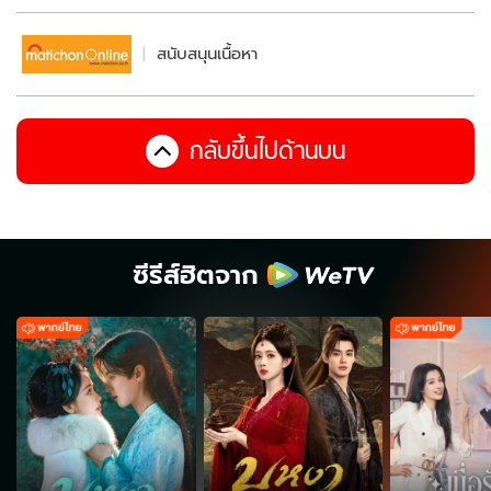
สนับสนุนเนื้อหา
กลับขึ้นไปด้านบน
ซีรีส์ฮิตจาก