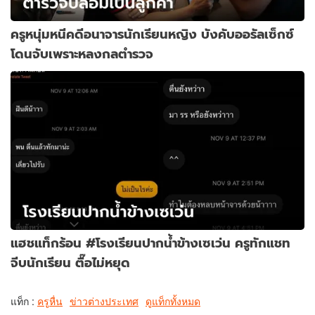
ครูหนุ่มหนีคดีอนาจารนักเรียนหญิง บังคับออรัลเซ็กซ์
โดนจับเพราะหลงกลตำรวจ
แฮชแท็กร้อน #โรงเรียนปากน้ำข้างเซเว่น ครูทักแชท
จีบนักเรียน ตื๊อไม่หยุด
แท็ก :
ครูหื่น
ข่าวต่างประเทศ
ดูแท็กทั้งหมด