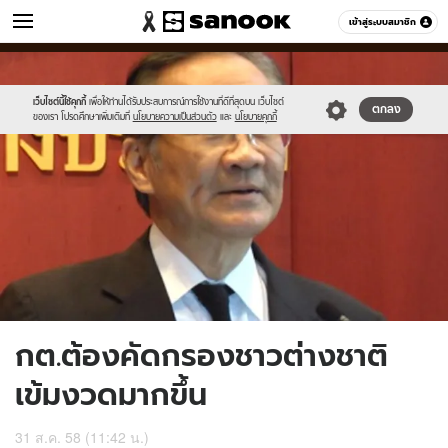
ข่าว
เข้าสู่ระบบสมาชิก
หมวดอื่นๆ
//s.isanook.com/ns/0/ud/371/1857182/642659-
Sanook
//s.isanook.com/sr/0/images/logo-
600
60
01.jpg
new-
sanook.png
เว็บไซต์นี้ใช้คุกกี้
เพื่อให้ท่านได้รับประสบการณ์การใช้งานที่ดีที่สุดบน เว็บไซต์
ตกลง
ของเรา โปรดศึกษาเพิ่มเติมที่
นโยบายความเป็นส่วนตัว
และ
นโยบายคุกกี้
กต.ต้องคัดกรองชาวต่างชาติ
เข้มงวดมากขึ้น
31 ส.ค. 58 (11:42 น.)