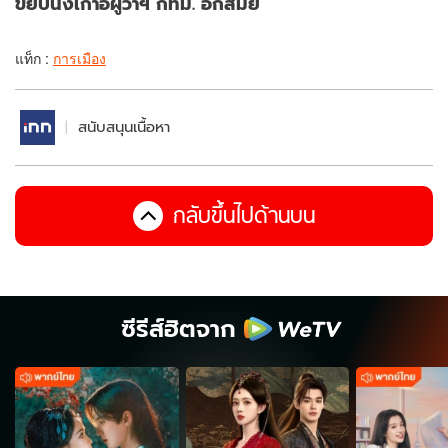
ขยับนั่งเก้าอี้ผู้ว่าฯ กทม. อีกสมัย
แท็ก :
การเมือง
สนับสนุนเนื้อหา
กลับขึ้นไปด้านบน
ซีรีส์ฮิตจาก