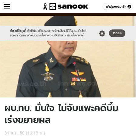
ข่าว
เข้าสู่ระบบสมาชิก
หมวดอื่นๆ
//s.isanook.com/ns/0/ud/371/1857082/642624-
Sanook
//s.isanook.com/sr/0/images/logo-
600
60
01.jpg
new-
sanook.png
เว็บไซต์นี้ใช้คุกกี้
เพื่อให้ท่านได้รับประสบการณ์การใช้งานที่ดีที่สุดบน เว็บไซต์
ตกลง
ของเรา โปรดศึกษาเพิ่มเติมที่
นโยบายความเป็นส่วนตัว
และ
นโยบายคุกกี้
ผบ.ทบ. มั่นใจ ไม่จับแพะคดีบึ้ม
เร่งขยายผล
31 ส.ค. 58 (10:19 น.)